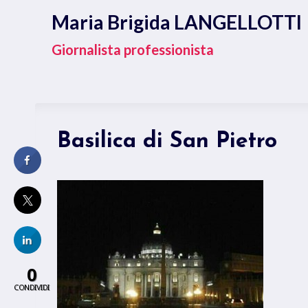
Salta
Maria Brigida LANGELLOTTI
al
contenuto
Giornalista professionista
Basilica di San Pietro
0
CONDIVIDI