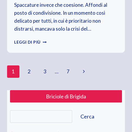
Spaccature invece che coesione. Affondi al
posto di condivisione. In un momento così
delicato per tutti, in cui è prioritario non
distrarsi, mancava solo la crisi del…
FISCHIA
LEGGI DI PIÙ
IL
VENTO.
VENTO
DI
Navigazione
Pagina
1
2
3
…
7
CRISI
successiva
pagina
Briciole di Brigida
Cerca
Cerca