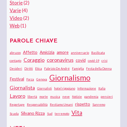
Storie
(2)
Varie
(4)
Video
(2)
Web
(1)
PAROLE CHIAVE
Affetto
Amicizia
amore
abruzzo
anniversario
Basilicata
Coraggio
coronavirus
covid
contagio
covid-19
crisi
Desideri
Diritti
Etica
Fabrizio De André
Famiglia
Festa della Donna
Giornalismo
Festival
Forza
Genova
Giornalista
Giornalisti
hotel rigopiano
Informazione
Italia
Lavoro
libertà
morte
musica
neve
Notizie
pandemia
pensieri
rispetto
Reportage
Responsabilità
Restiamo Umani
Sanremo
Vita
Silvano Rizza
Scuola
Sud
terremoto