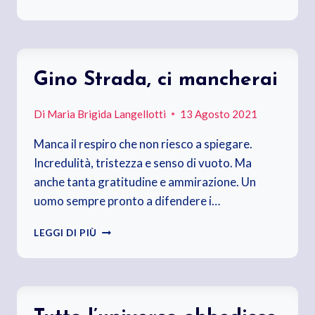
DELLA
SERA
AL
“PONTE”
Gino Strada, ci mancherai
Di
Maria Brigida Langellotti
13 Agosto 2021
Manca il respiro che non riesco a spiegare.
Incredulità, tristezza e senso di vuoto. Ma
anche tanta gratitudine e ammirazione. Un
uomo sempre pronto a difendere i…
GINO
LEGGI DI PIÙ
STRADA,
CI
MANCHERAI