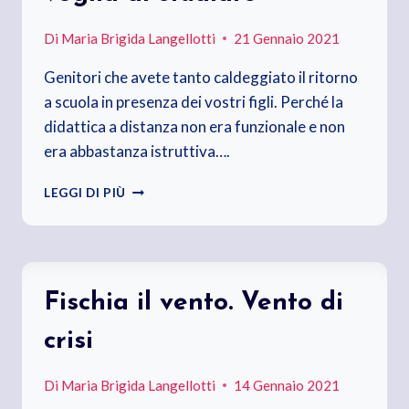
Di
Maria Brigida Langellotti
21 Gennaio 2021
Genitori che avete tanto caldeggiato il ritorno
a scuola in presenza dei vostri figli. Perché la
didattica a distanza non era funzionale e non
era abbastanza istruttiva….
SONO
LEGGI DI PIÙ
TORNATI
IN
CLASSE.
CELLULARE
IN
Fischia il vento. Vento di
MANO
E
crisi
POCA
VOGLIA
DI
Di
Maria Brigida Langellotti
14 Gennaio 2021
STUDIARE