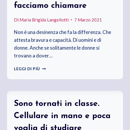
facciamo chiamare
Di
Maria Brigida Langellotti
7 Marzo 2021
Non è una desinenza che fa la differenza. Che
attesta bravura e capacità. Di uomini e di
donne. Anche se solitamente le donne si
trovano a dover…
SIAMO
LEGGI DI PIÙ
CIÒ
CHE
SAPPIAMO
FARE,
NON
Sono tornati in classe.
COME
CI
Cellulare in mano e poca
FACCIAMO
CHIAMARE
voglia di studiare