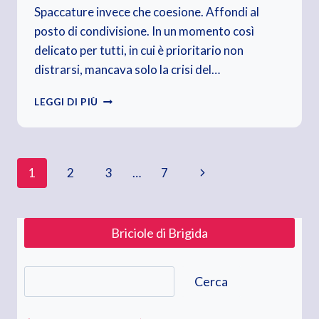
Spaccature invece che coesione. Affondi al
posto di condivisione. In un momento così
delicato per tutti, in cui è prioritario non
distrarsi, mancava solo la crisi del…
FISCHIA
LEGGI DI PIÙ
IL
VENTO.
VENTO
DI
Navigazione
Pagina
1
2
3
…
7
CRISI
successiva
pagina
Briciole di Brigida
Cerca
Cerca