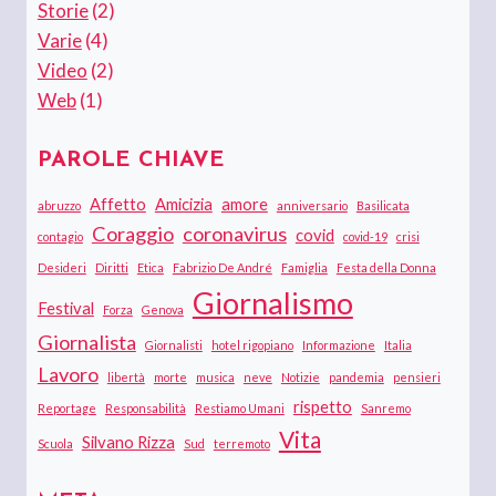
Storie
(2)
Varie
(4)
Video
(2)
Web
(1)
PAROLE CHIAVE
Affetto
Amicizia
amore
abruzzo
anniversario
Basilicata
Coraggio
coronavirus
covid
contagio
covid-19
crisi
Desideri
Diritti
Etica
Fabrizio De André
Famiglia
Festa della Donna
Giornalismo
Festival
Forza
Genova
Giornalista
Giornalisti
hotel rigopiano
Informazione
Italia
Lavoro
libertà
morte
musica
neve
Notizie
pandemia
pensieri
rispetto
Reportage
Responsabilità
Restiamo Umani
Sanremo
Vita
Silvano Rizza
Scuola
Sud
terremoto