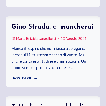
DELLA
SERA
AL
“PONTE”
Gino Strada, ci mancherai
Di
Maria Brigida Langellotti
13 Agosto 2021
Manca il respiro che non riesco a spiegare.
Incredulità, tristezza e senso di vuoto. Ma
anche tanta gratitudine e ammirazione. Un
uomo sempre pronto a difendere i…
GINO
LEGGI DI PIÙ
STRADA,
CI
MANCHERAI