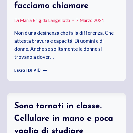
facciamo chiamare
Di
Maria Brigida Langellotti
7 Marzo 2021
Non è una desinenza che fa la differenza. Che
attesta bravura e capacità. Di uomini e di
donne. Anche se solitamente le donne si
trovano a dover…
SIAMO
LEGGI DI PIÙ
CIÒ
CHE
SAPPIAMO
FARE,
NON
Sono tornati in classe.
COME
CI
Cellulare in mano e poca
FACCIAMO
CHIAMARE
voglia di studiare