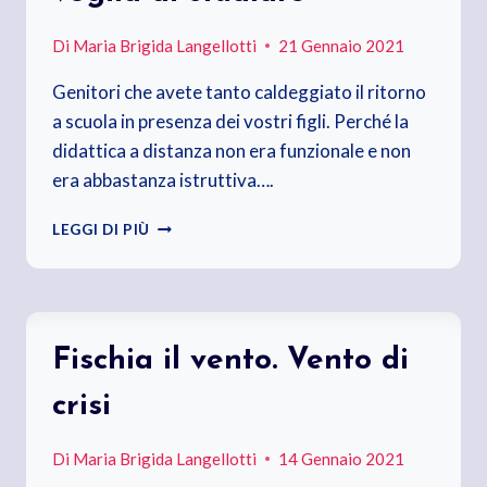
Di
Maria Brigida Langellotti
21 Gennaio 2021
Genitori che avete tanto caldeggiato il ritorno
a scuola in presenza dei vostri figli. Perché la
didattica a distanza non era funzionale e non
era abbastanza istruttiva….
SONO
LEGGI DI PIÙ
TORNATI
IN
CLASSE.
CELLULARE
IN
Fischia il vento. Vento di
MANO
E
crisi
POCA
VOGLIA
DI
Di
Maria Brigida Langellotti
14 Gennaio 2021
STUDIARE