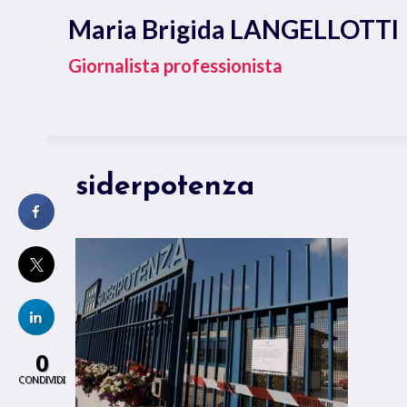
Salta
Maria Brigida LANGELLOTTI
al
contenuto
Giornalista professionista
siderpotenza
0
CONDIVIDI