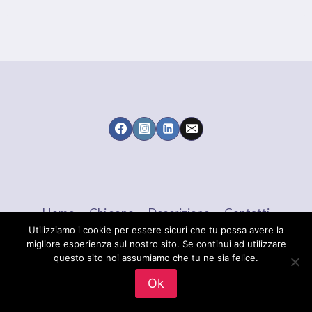
Home
Chi sono
Descrizione
Contatti
Utilizziamo i cookie per essere sicuri che tu possa avere la
migliore esperienza sul nostro sito. Se continui ad utilizzare
questo sito noi assumiamo che tu ne sia felice.
© 2026 Maria Brigida LANGELLOTTI - Tema
Ok
WordPress di
Kadence WP