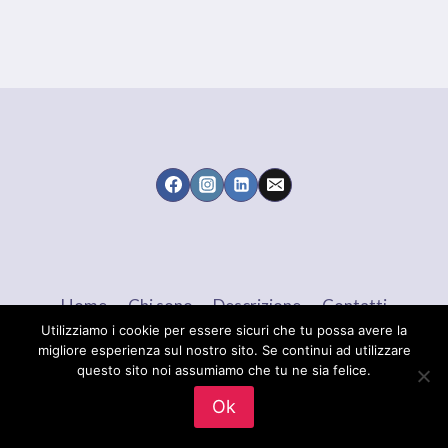
Home
Chi sono
Descrizione
Contatti
Utilizziamo i cookie per essere sicuri che tu possa avere la
migliore esperienza sul nostro sito. Se continui ad utilizzare
questo sito noi assumiamo che tu ne sia felice.
© 2026 Maria Brigida LANGELLOTTI - Tema
Ok
WordPress di
Kadence WP