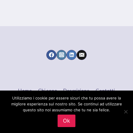
Home
Chi sono
Descrizione
Contatti
Utilizziamo i cookie per essere sicuri che tu possa avere la
migliore esperienza sul nostro sito. Se continui ad utilizzare
questo sito noi assumiamo che tu ne sia felice.
© 2026 Maria Brigida LANGELLOTTI - Tema
Ok
WordPress di
Kadence WP