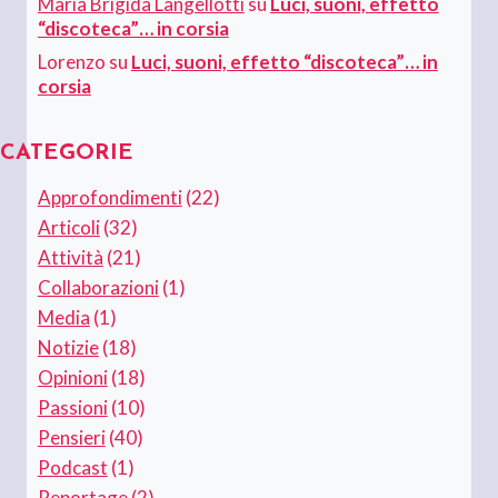
Maria Brigida Langellotti
su
Luci, suoni, effetto
“discoteca”… in corsia
Lorenzo
su
Luci, suoni, effetto “discoteca”… in
corsia
CATEGORIE
Approfondimenti
(22)
Articoli
(32)
Attività
(21)
Collaborazioni
(1)
Media
(1)
Notizie
(18)
Opinioni
(18)
Passioni
(10)
Pensieri
(40)
Podcast
(1)
Reportage
(2)