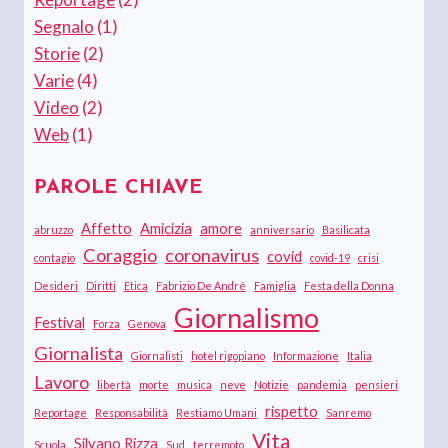
Segnalo
(1)
Storie
(2)
Varie
(4)
Video
(2)
Web
(1)
PAROLE CHIAVE
Affetto
Amicizia
amore
abruzzo
anniversario
Basilicata
Coraggio
coronavirus
covid
contagio
covid-19
crisi
Desideri
Diritti
Etica
Fabrizio De André
Famiglia
Festa della Donna
Giornalismo
Festival
Forza
Genova
Giornalista
Giornalisti
hotel rigopiano
Informazione
Italia
Lavoro
libertà
morte
musica
neve
Notizie
pandemia
pensieri
rispetto
Reportage
Responsabilità
Restiamo Umani
Sanremo
Vita
Silvano Rizza
Scuola
Sud
terremoto