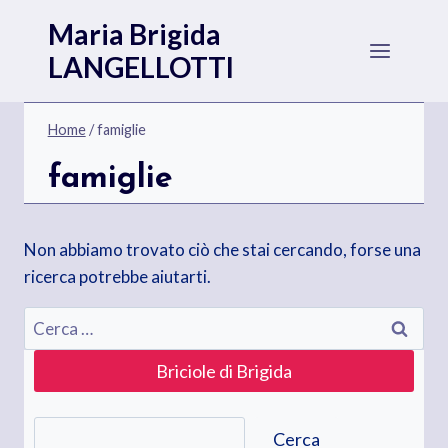
Salta
Maria Brigida
al
LANGELLOTTI
contenuto
Home
/
famiglie
famiglie
Non abbiamo trovato ciò che stai cercando, forse una
ricerca potrebbe aiutarti.
Ricerca
per:
Briciole di Brigida
Cerca
Cerca