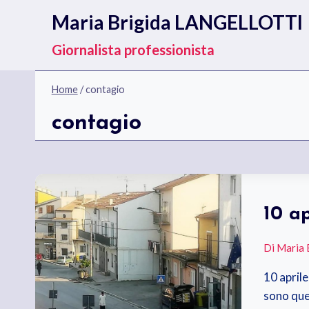
Salta
Maria Brigida LANGELLOTTI
al
contenuto
Giornalista professionista
Home
/
contagio
contagio
10 a
Di
Maria 
10 april
sono ques