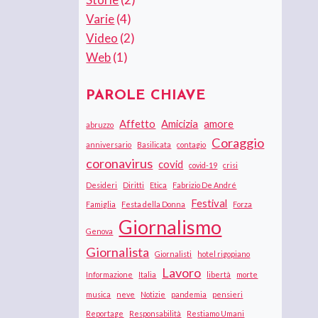
Varie
(4)
Video
(2)
Web
(1)
PAROLE CHIAVE
Affetto
Amicizia
amore
abruzzo
Coraggio
anniversario
Basilicata
contagio
coronavirus
covid
covid-19
crisi
Desideri
Diritti
Etica
Fabrizio De André
Festival
Famiglia
Festa della Donna
Forza
Giornalismo
Genova
Giornalista
Giornalisti
hotel rigopiano
Lavoro
Informazione
Italia
libertà
morte
musica
neve
Notizie
pandemia
pensieri
Reportage
Responsabilità
Restiamo Umani