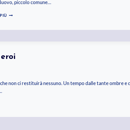
Nuovo, piccolo comune…
10
 PIÙ
APRILE
2020.
VENERDÌ
SANTO
 eroi
che non ci restituirà nessuno. Un tempo dalle tante ombre e 
…