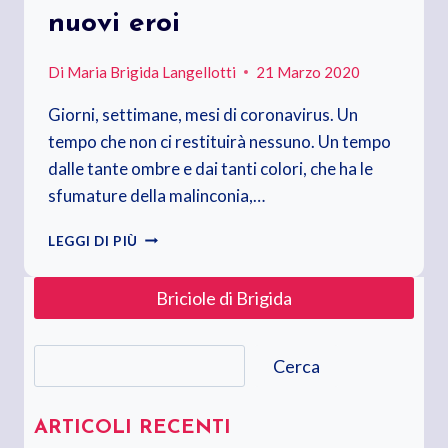
nuovi eroi
Di
Maria Brigida Langellotti
21 Marzo 2020
Giorni, settimane, mesi di coronavirus. Un
tempo che non ci restituirà nessuno. Un tempo
dalle tante ombre e dai tanti colori, che ha le
sfumature della malinconia,…
BEATA
LEGGI DI PIÙ
LIBERTÀ.
BEATI
Briciole di Brigida
I
NUOVI
EROI
Cerca
Cerca
ARTICOLI RECENTI