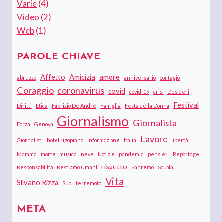
Varie
(4)
Video
(2)
Web
(1)
PAROLE CHIAVE
Affetto
Amicizia
amore
abruzzo
anniversario
contagio
Coraggio
coronavirus
covid
covid-19
crisi
Desideri
Festival
Diritti
Etica
Fabrizio De André
Famiglia
Festa della Donna
Giornalismo
Giornalista
Forza
Genova
Lavoro
Giornalisti
hotel rigopiano
Informazione
Italia
libertà
Mamma
morte
musica
neve
Notizie
pandemia
pensieri
Reportage
rispetto
Responsabilità
Restiamo Umani
Sanremo
Scuola
Vita
Silvano Rizza
Sud
terremoto
META