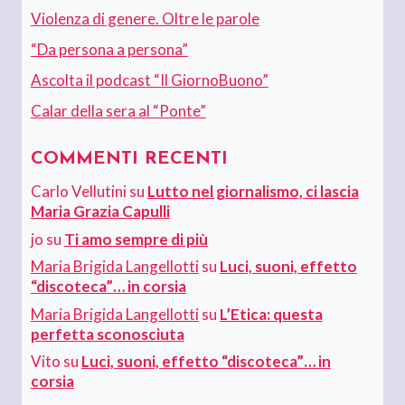
Violenza di genere. Oltre le parole
“Da persona a persona”
Ascolta il podcast “Il GiornoBuono”
Calar della sera al “Ponte”
COMMENTI RECENTI
Carlo Vellutini
su
Lutto nel giornalismo, ci lascia
Maria Grazia Capulli
jo
su
Ti amo sempre di più
Maria Brigida Langellotti
su
Luci, suoni, effetto
“discoteca”… in corsia
Maria Brigida Langellotti
su
L’Etica: questa
perfetta sconosciuta
Vito
su
Luci, suoni, effetto “discoteca”… in
corsia