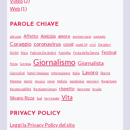
Video
(2)
Web
(1)
PAROLE CHIAVE
Affetto
Amicizia
amore
abruzzo
anniversario
contagio
Coraggio
coronavirus
covid
covid-19
crisi
Desideri
Festival
Diritti
Etica
Fabrizio De André
Famiglia
Festa della Donna
Giornalismo
Giornalista
Forza
Genova
Lavoro
Giornalisti
hotel rigopiano
Informazione
Italia
libertà
Mamma
morte
musica
neve
Notizie
pandemia
pensieri
Reportage
rispetto
Responsabilità
Restiamo Umani
Sanremo
Scuola
Vita
Silvano Rizza
Sud
terremoto
PRIVACY POLICY
Leggi la Privacy Policy del sito