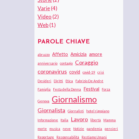
Varie
(4)
Video
(2)
Web
(1)
PAROLE CHIAVE
Affetto
Amicizia
amore
abruzzo
Coraggio
anniversario
contagio
coronavirus
covid
covid-19
crisi
Desideri
Diritti
Etica
Fabrizio De André
Festival
Famiglia
Festa della Donna
Forza
Giornalismo
Genova
Giornalista
Giornalisti
hotel rigopiano
Lavoro
Informazione
Italia
libertà
Mamma
morte
musica
neve
Notizie
pandemia
pensieri
Reportage
Responsabilità
Restiamo Umani