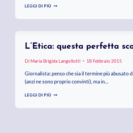
PIÙ
LEGGI DI PIÙ
GIORNALISTI
E
MENO
DILETTANTI
L’Etica: questa perfetta sc
Di
Maria Brigida Langellotti
18 Febbraio 2015
Giornalista: penso che sia il termine più abusato de
(anzi ne sono proprio convinti), ma in…
L’ETICA:
LEGGI DI PIÙ
QUESTA
PERFETTA
SCONOSCIUTA