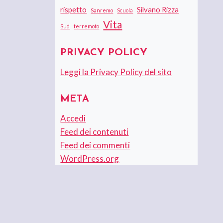
rispetto
Silvano Rizza
Sanremo
Scuola
Vita
Sud
terremoto
PRIVACY POLICY
Leggi la Privacy Policy del sito
META
Accedi
Feed dei contenuti
Feed dei commenti
WordPress.org