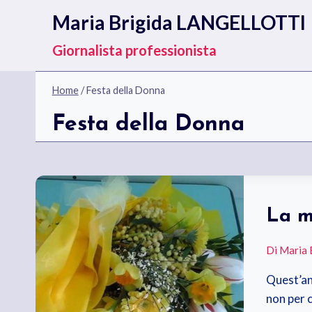
Salta
Maria Brigida LANGELLOTTI
al
contenuto
Giornalista professionista
Home
/
Festa della Donna
Festa della Donna
La m
Di
Maria 
Quest’ann
non per 