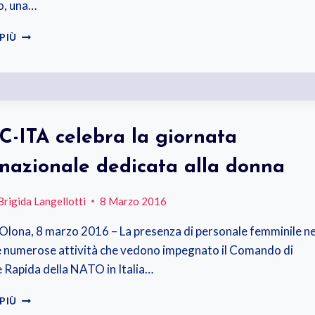
o, una…
LA
 PIÙ
MIA
FESTA
DELLA
DONNA
-ITA celebra la giornata
rnazionale dedicata alla donna
Brigida Langellotti
8 Marzo 2016
 Olona, 8 marzo 2016 – La presenza di personale femminile ne
e numerose attività che vedono impegnato il Comando di
 Rapida della NATO in Italia…
NRDC-
 PIÙ
ITA