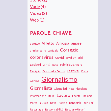
Varie
(4)
Video
(2)
Web
(1)
PAROLE CHIAVE
Affetto
Amicizia
amore
abruzzo
Coraggio
anniversario
contagio
coronavirus
covid
covid-19
crisi
Desideri
Diritti
Etica
Fabrizio De André
Festival
Famiglia
Festa della Donna
Forza
Giornalismo
Genova
Giornalista
Giornalisti
hotel rigopiano
Lavoro
Informazione
Italia
libertà
Mamma
morte
musica
neve
Notizie
pandemia
pensieri
Reportage
Responsabilità
Restiamo Umani