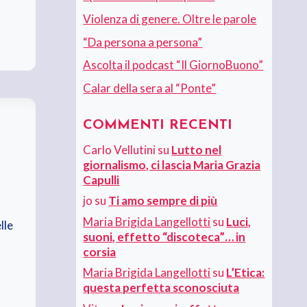
Violenza di genere. Oltre le parole
“Da persona a persona”
Ascolta il podcast “Il GiornoBuono”
Calar della sera al “Ponte”
COMMENTI RECENTI
Carlo Vellutini
su
Lutto nel
giornalismo, ci lascia Maria Grazia
Capulli
jo
su
Ti amo sempre di più
Maria Brigida Langellotti
su
Luci,
lle
suoni, effetto “discoteca”… in
corsia
Maria Brigida Langellotti
su
L’Etica:
questa perfetta sconosciuta