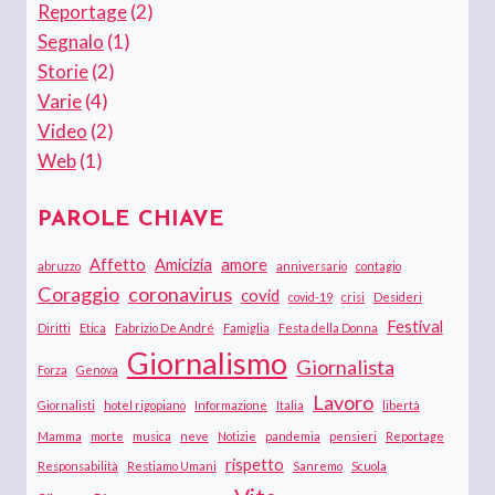
Reportage
(2)
Segnalo
(1)
Storie
(2)
Varie
(4)
Video
(2)
Web
(1)
PAROLE CHIAVE
Affetto
Amicizia
amore
abruzzo
anniversario
contagio
Coraggio
coronavirus
covid
covid-19
crisi
Desideri
Festival
Diritti
Etica
Fabrizio De André
Famiglia
Festa della Donna
Giornalismo
Giornalista
Forza
Genova
Lavoro
Giornalisti
hotel rigopiano
Informazione
Italia
libertà
Mamma
morte
musica
neve
Notizie
pandemia
pensieri
Reportage
rispetto
Responsabilità
Restiamo Umani
Sanremo
Scuola