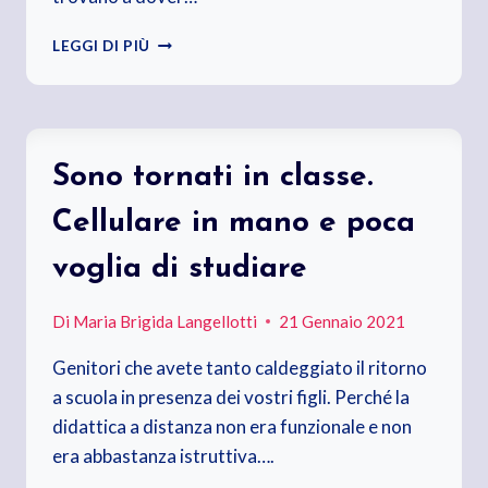
SIAMO
LEGGI DI PIÙ
CIÒ
CHE
SAPPIAMO
FARE,
NON
Sono tornati in classe.
COME
CI
Cellulare in mano e poca
FACCIAMO
CHIAMARE
voglia di studiare
Di
Maria Brigida Langellotti
21 Gennaio 2021
Genitori che avete tanto caldeggiato il ritorno
a scuola in presenza dei vostri figli. Perché la
didattica a distanza non era funzionale e non
era abbastanza istruttiva….