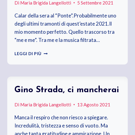
Di
Maria Brigida Langellotti
5 Settembre 2021
Calar della sera al “Ponte”.Probabilmente uno
degli ultimi tramonti di quest’estate 2021.Il
mio momento perfetto. Quello trascorso tra
“me e me”. Tra me e la musica filtrata…
CALAR
LEGGI DI PIÙ
DELLA
SERA
AL
“PONTE”
Gino Strada, ci mancherai
Di
Maria Brigida Langellotti
13 Agosto 2021
Manca il respiro che non riesco a spiegare.
Incredulità, tristezza e senso di vuoto. Ma
anche tanta gratitudine e ammirazione. Un