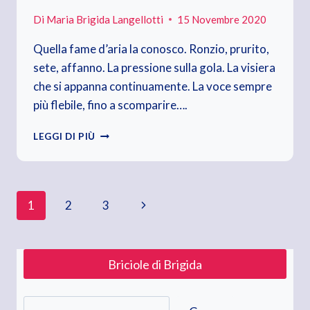
Di
Maria Brigida Langellotti
15 Novembre 2020
Quella fame d’aria la conosco. Ronzio, prurito,
sete, affanno. La pressione sulla gola. La visiera
che si appanna continuamente. La voce sempre
più flebile, fino a scomparire….
LUCI,
LEGGI DI PIÙ
SUONI,
EFFETTO
“DISCOTECA”…
IN
Navigazione
Pagina
1
2
3
CORSIA
successiva
pagina
Briciole di Brigida
Cerca