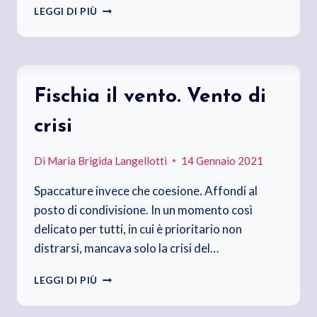
SONO
LEGGI DI PIÙ
TORNATI
IN
CLASSE.
CELLULARE
IN
Fischia il vento. Vento di
MANO
E
crisi
POCA
VOGLIA
DI
Di
Maria Brigida Langellotti
14 Gennaio 2021
STUDIARE
Spaccature invece che coesione. Affondi al
posto di condivisione. In un momento così
delicato per tutti, in cui è prioritario non
distrarsi, mancava solo la crisi del…
FISCHIA
LEGGI DI PIÙ
IL
VENTO.