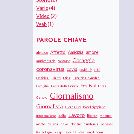
Varie
(4)
Video
(2)
Web
(1)
PAROLE CHIAVE
Affetto
Amicizia
amore
abruzzo
Coraggio
anniversario
contagio
coronavirus
covid
covid-19
crisi
Desideri
Diritti
Etica
Fabrizio De André
Festival
Famiglia
Festa della Donna
Forza
Giornalismo
Genova
Giornalista
Giornalisti
hotel rigopiano
Lavoro
Informazione
Italia
libertà
Mamma
morte
musica
neve
Notizie
pandemia
pensieri
Reportage
Responsabilità
Restiamo Umani