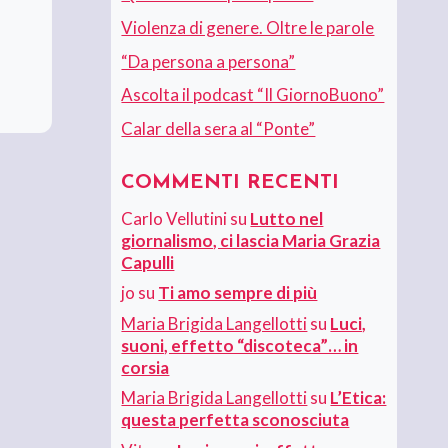
Violenza di genere. Oltre le parole
“Da persona a persona”
Ascolta il podcast “Il GiornoBuono”
Calar della sera al “Ponte”
COMMENTI RECENTI
Carlo Vellutini
su
Lutto nel
giornalismo, ci lascia Maria Grazia
Capulli
jo
su
Ti amo sempre di più
Maria Brigida Langellotti
su
Luci,
suoni, effetto “discoteca”… in
corsia
Maria Brigida Langellotti
su
L’Etica:
questa perfetta sconosciuta