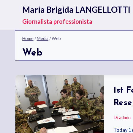
Salta
Maria Brigida LANGELLOTTI
al
contenuto
Giornalista professionista
Home
/
Media
/
Web
Web
1st 
Rese
Di
admin
Today 1s