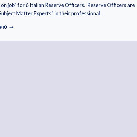
 on job” for 6 Italian Reserve Officers. Reserve Officers are
“Subject Matter Experts” in their professional…
1ST
 PIÙ
FEBRUARY
–
NRDC-
ITA
NATO
RESERVE
OFFICERS
INDUCTION
TRAINING