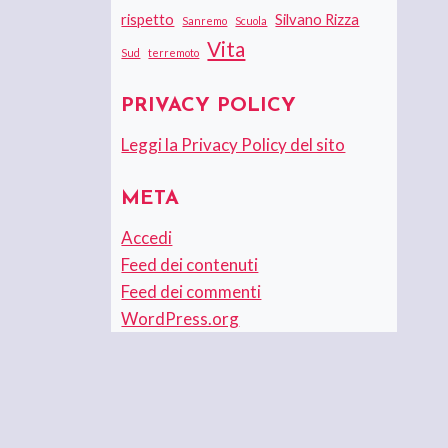
rispetto
Silvano Rizza
Sanremo
Scuola
Vita
Sud
terremoto
PRIVACY POLICY
Leggi la Privacy Policy del sito
META
Accedi
Feed dei contenuti
Feed dei commenti
WordPress.org