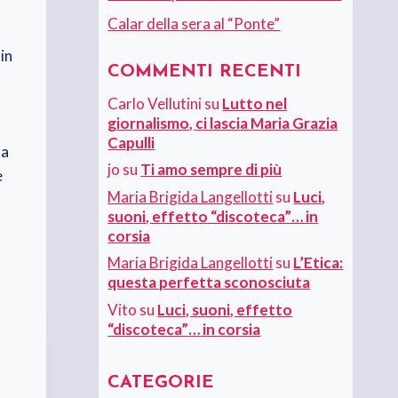
Calar della sera al “Ponte”
in
COMMENTI RECENTI
Carlo Vellutini
su
Lutto nel
giornalismo, ci lascia Maria Grazia
Capulli
 a
jo
su
Ti amo sempre di più
e
Maria Brigida Langellotti
su
Luci,
suoni, effetto “discoteca”… in
corsia
Maria Brigida Langellotti
su
L’Etica:
questa perfetta sconosciuta
Vito
su
Luci, suoni, effetto
“discoteca”… in corsia
CATEGORIE