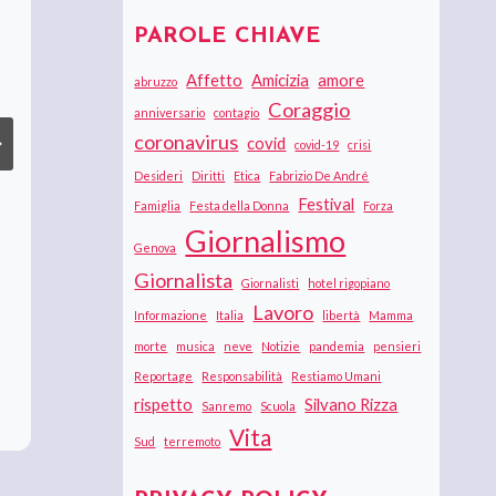
PAROLE CHIAVE
Affetto
Amicizia
amore
abruzzo
Coraggio
anniversario
contagio
coronavirus
covid
covid-19
crisi
Desideri
Diritti
Etica
Fabrizio De André
Festival
Famiglia
Festa della Donna
Forza
Giornalismo
Genova
Giornalista
Giornalisti
hotel rigopiano
Lavoro
Informazione
Italia
libertà
Mamma
morte
musica
neve
Notizie
pandemia
pensieri
Reportage
Responsabilità
Restiamo Umani
rispetto
Silvano Rizza
Sanremo
Scuola
Vita
Sud
terremoto