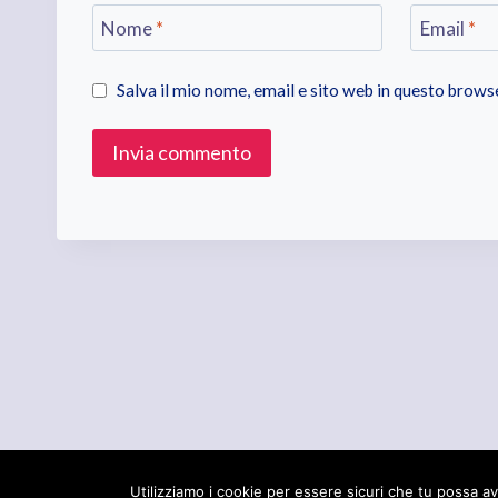
Nome
*
Email
*
Salva il mio nome, email e sito web in questo brow
© 202
Utilizziamo i cookie per essere sicuri che tu possa av