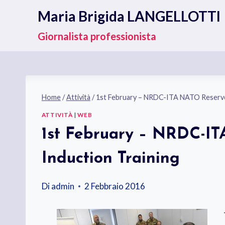
Salta
Maria Brigida LANGELLOTTI
al
contenuto
Giornalista professionista
Home
/
Attività
/
1st February – NRDC-ITA NATO Reserve 
ATTIVITÀ
|
WEB
1st February – NRDC-IT
Induction Training
Di
admin
2 Febbraio 2016