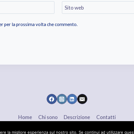
Sito web
ser per la prossima volta che commento.
Home
Chi sono
Descrizione
Contatti
6 Maria Brigida LANGELLOTTI - Tema WordPress di
Kaden
ere la migliore esperienza sul nostro sito. Se continui ad utilizzare ques