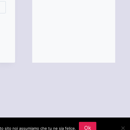
ce WP
Ok
to sito noi assumiamo che tu ne sia felice.