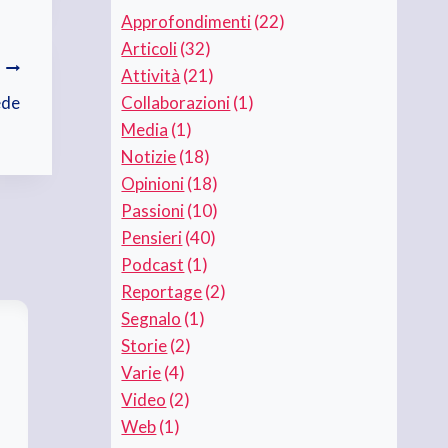
Approfondimenti
(22)
Articoli
(32)
Attività
(21)
ede
Collaborazioni
(1)
Media
(1)
Notizie
(18)
Opinioni
(18)
Passioni
(10)
Pensieri
(40)
Podcast
(1)
Reportage
(2)
Segnalo
(1)
Storie
(2)
Violenza di genere. Oltre le parole
Varie
(4)
Di
Maria Brigida Langellotti
25 Novembre 2025
Video
(2)
Web
(1)