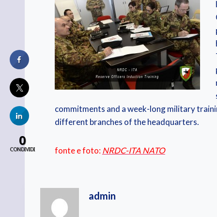
commitments and a week-long military trainin
different branches of the headquarters.
0
fonte e foto:
NRDC-ITA NATO
CONDIVIDI
admin