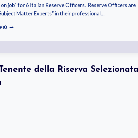
 on job” for 6 Italian Reserve Officers. Reserve Officers are
“Subject Matter Experts” in their professional…
1ST
 PIÙ
FEBRUARY
–
NRDC-
ITA
NATO
RESERVE
Tenente della Riserva Selezionata
OFFICERS
INDUCTION
a
TRAINING