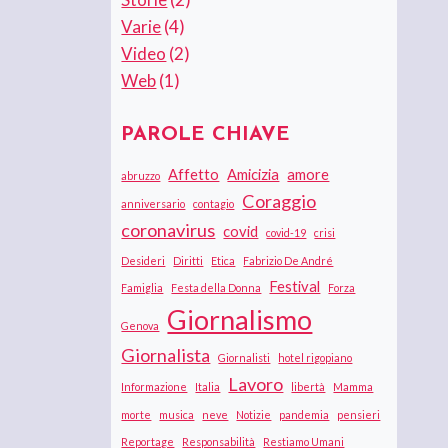
Varie
(4)
Video
(2)
Web
(1)
PAROLE CHIAVE
Affetto
Amicizia
amore
abruzzo
Coraggio
anniversario
contagio
coronavirus
covid
covid-19
crisi
Desideri
Diritti
Etica
Fabrizio De André
Festival
Famiglia
Festa della Donna
Forza
Giornalismo
Genova
Giornalista
Giornalisti
hotel rigopiano
Lavoro
Informazione
Italia
libertà
Mamma
morte
musica
neve
Notizie
pandemia
pensieri
Reportage
Responsabilità
Restiamo Umani