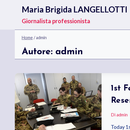
Salta
Maria Brigida LANGELLOTTI
al
contenuto
Giornalista professionista
Home
/
admin
Autore: admin
1st 
Rese
Di
admin
Today 1s