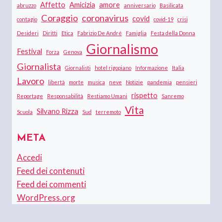
Affetto
Amicizia
amore
abruzzo
anniversario
Basilicata
Coraggio
coronavirus
covid
contagio
covid-19
crisi
Desideri
Diritti
Etica
Fabrizio De André
Famiglia
Festa della Donna
Giornalismo
Festival
Forza
Genova
Giornalista
Giornalisti
hotel rigopiano
Informazione
Italia
Lavoro
libertà
morte
musica
neve
Notizie
pandemia
pensieri
rispetto
Reportage
Responsabilità
Restiamo Umani
Sanremo
Vita
Silvano Rizza
Scuola
Sud
terremoto
META
Accedi
Feed dei contenuti
Feed dei commenti
WordPress.org