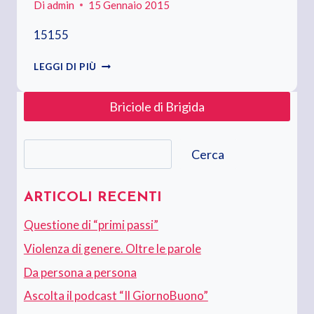
Di
admin
15 Gennaio 2015
15155
MARIA
LEGGI DI PIÙ
BRIGIDA
LANGELLOTTI,
Briciole di Brigida
TENENTE
DELLA
RISERVA
Cerca
SELEZIONATA,
Cerca
OSPITE
AL
TGR
ARTICOLI RECENTI
RAI
Questione di “primi passi”
BASILICATA
Violenza di genere. Oltre le parole
Da persona a persona
Ascolta il podcast “Il GiornoBuono”