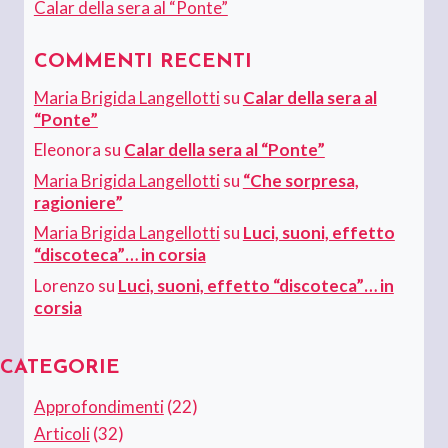
Calar della sera al “Ponte”
COMMENTI RECENTI
Maria Brigida Langellotti
su
Calar della sera al
“Ponte”
Eleonora
su
Calar della sera al “Ponte”
Maria Brigida Langellotti
su
“Che sorpresa,
ragioniere”
Maria Brigida Langellotti
su
Luci, suoni, effetto
“discoteca”… in corsia
Lorenzo
su
Luci, suoni, effetto “discoteca”… in
corsia
CATEGORIE
Approfondimenti
(22)
Articoli
(32)