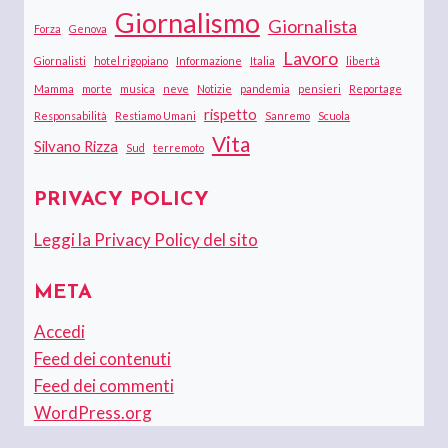
Giornalismo
Giornalista
Forza
Genova
Lavoro
Giornalisti
hotel rigopiano
Informazione
Italia
libertà
Mamma
morte
musica
neve
Notizie
pandemia
pensieri
Reportage
rispetto
Responsabilità
Restiamo Umani
Sanremo
Scuola
Vita
Silvano Rizza
Sud
terremoto
PRIVACY POLICY
Leggi la Privacy Policy del sito
META
Accedi
Feed dei contenuti
Feed dei commenti
WordPress.org