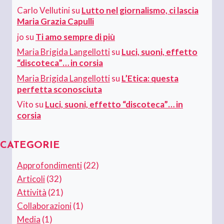
Carlo Vellutini
su
Lutto nel giornalismo, ci lascia
Maria Grazia Capulli
jo
su
Ti amo sempre di più
Maria Brigida Langellotti
su
Luci, suoni, effetto
“discoteca”… in corsia
Maria Brigida Langellotti
su
L’Etica: questa
perfetta sconosciuta
Vito
su
Luci, suoni, effetto “discoteca”… in
corsia
CATEGORIE
Approfondimenti
(22)
Articoli
(32)
Attività
(21)
Collaborazioni
(1)
Media
(1)