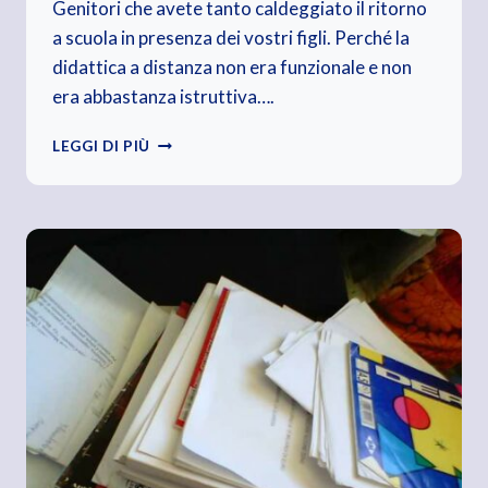
Genitori che avete tanto caldeggiato il ritorno
a scuola in presenza dei vostri figli. Perché la
didattica a distanza non era funzionale e non
era abbastanza istruttiva….
SONO
LEGGI DI PIÙ
TORNATI
IN
CLASSE.
CELLULARE
IN
MANO
E
POCA
VOGLIA
DI
STUDIARE