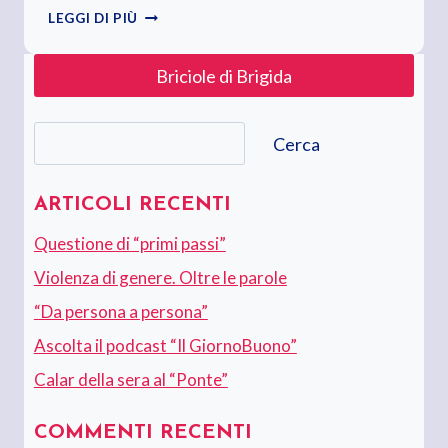
LA
LEGGI DI PIÙ
CONOSCENZA
NON
Briciole di Brigida
È
MAI
ABBASTANZA
Cerca
Cerca
ARTICOLI RECENTI
Questione di “primi passi”
Violenza di genere. Oltre le parole
“Da persona a persona”
Ascolta il podcast “Il GiornoBuono”
Calar della sera al “Ponte”
COMMENTI RECENTI