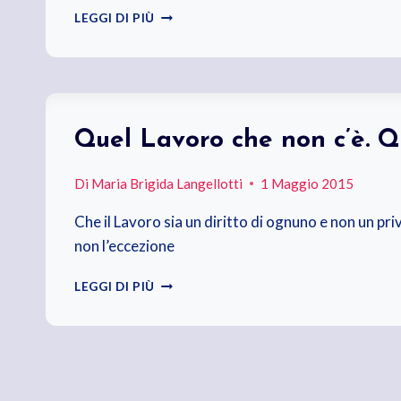
BUON
LEGGI DI PIÙ
VIAGGIO,
DJ
FABO
Quel Lavoro che non c’è. Qu
Di
Maria Brigida Langellotti
1 Maggio 2015
Che il Lavoro sia un diritto di ognuno e non un pri
non l’eccezione
QUEL
LEGGI DI PIÙ
LAVORO
CHE
NON
C’È.
QUEL
DIRITTO