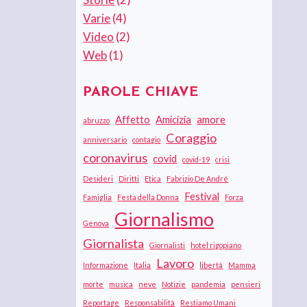
Varie
(4)
Video
(2)
Web
(1)
PAROLE CHIAVE
Affetto
Amicizia
amore
abruzzo
Coraggio
anniversario
contagio
coronavirus
covid
covid-19
crisi
Desideri
Diritti
Etica
Fabrizio De André
Festival
Famiglia
Festa della Donna
Forza
Giornalismo
Genova
Giornalista
Giornalisti
hotel rigopiano
Lavoro
Informazione
Italia
libertà
Mamma
morte
musica
neve
Notizie
pandemia
pensieri
Reportage
Responsabilità
Restiamo Umani