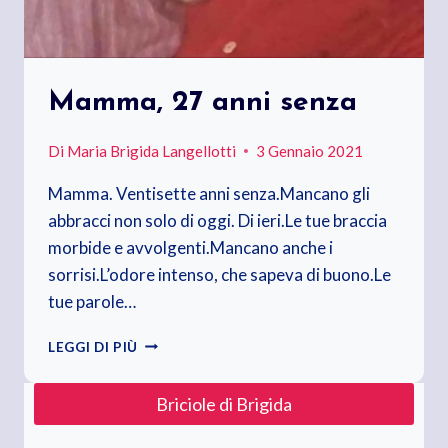
Mamma, 27 anni senza
Di
Maria Brigida Langellotti
3 Gennaio 2021
Mamma. Ventisette anni senza.Mancano gli
abbracci non solo di oggi. Di ieri.Le tue braccia
morbide e avvolgenti.Mancano anche i
sorrisi.L’odore intenso, che sapeva di buono.Le
tue parole…
MAMMA,
LEGGI DI PIÙ
27
ANNI
Briciole di Brigida
SENZA