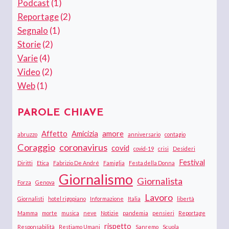
Podcast
(1)
Reportage
(2)
Segnalo
(1)
Storie
(2)
Varie
(4)
Video
(2)
Web
(1)
PAROLE CHIAVE
Affetto
Amicizia
amore
abruzzo
anniversario
contagio
Coraggio
coronavirus
covid
covid-19
crisi
Desideri
Festival
Diritti
Etica
Fabrizio De André
Famiglia
Festa della Donna
Giornalismo
Giornalista
Forza
Genova
Lavoro
Giornalisti
hotel rigopiano
Informazione
Italia
libertà
Mamma
morte
musica
neve
Notizie
pandemia
pensieri
Reportage
rispetto
Responsabilità
Restiamo Umani
Sanremo
Scuola