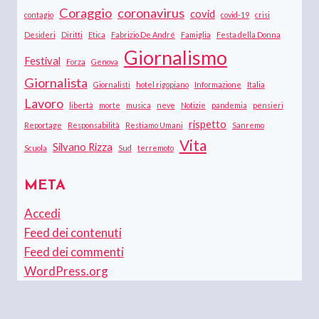
Coraggio
coronavirus
covid
contagio
covid-19
crisi
Desideri
Diritti
Etica
Fabrizio De André
Famiglia
Festa della Donna
Giornalismo
Festival
Forza
Genova
Giornalista
Giornalisti
hotel rigopiano
Informazione
Italia
Lavoro
libertà
morte
musica
neve
Notizie
pandemia
pensieri
rispetto
Reportage
Responsabilità
Restiamo Umani
Sanremo
Vita
Silvano Rizza
Scuola
Sud
terremoto
META
Accedi
Feed dei contenuti
Feed dei commenti
WordPress.org