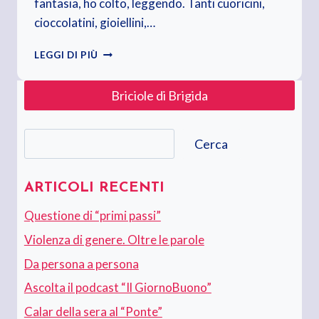
fantasia, ho colto, leggendo. Tanti cuoricini,
cioccolatini, gioiellini,…
IL
LEGGI DI PIÙ
MIO
SAN
Briciole di Brigida
VALENTINO
Cerca
Cerca
ARTICOLI RECENTI
Questione di “primi passi”
Violenza di genere. Oltre le parole
Da persona a persona
Ascolta il podcast “Il GiornoBuono”
Calar della sera al “Ponte”