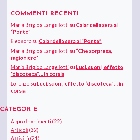
COMMENTI RECENTI
Maria Brigida Langellotti
su
Calar della sera al
“Ponte”
Eleonora
su
Calar della sera al “Ponte”
Maria Brigida Langellotti
su
“Che sorpresa,
ragioniere”
Maria Brigida Langellotti
su
Luci, suoni, effetto
“discoteca”… in corsia
Lorenzo
su
Luci, suoni, effetto “discoteca”… in
corsia
CATEGORIE
Approfondimenti
(22)
Articoli
(32)
Attività
(21)