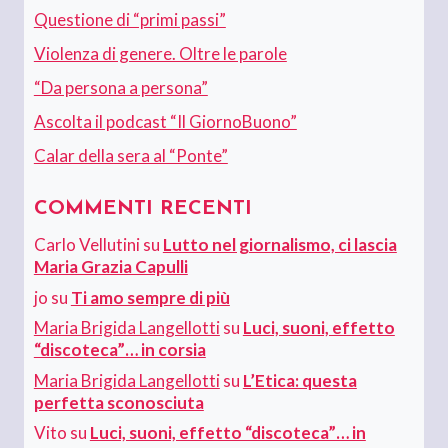
Questione di “primi passi”
Violenza di genere. Oltre le parole
“Da persona a persona”
Ascolta il podcast “Il GiornoBuono”
Calar della sera al “Ponte”
COMMENTI RECENTI
Carlo Vellutini
su
Lutto nel giornalismo, ci lascia
Maria Grazia Capulli
jo
su
Ti amo sempre di più
Maria Brigida Langellotti
su
Luci, suoni, effetto
“discoteca”… in corsia
Maria Brigida Langellotti
su
L’Etica: questa
perfetta sconosciuta
Vito
su
Luci, suoni, effetto “discoteca”… in