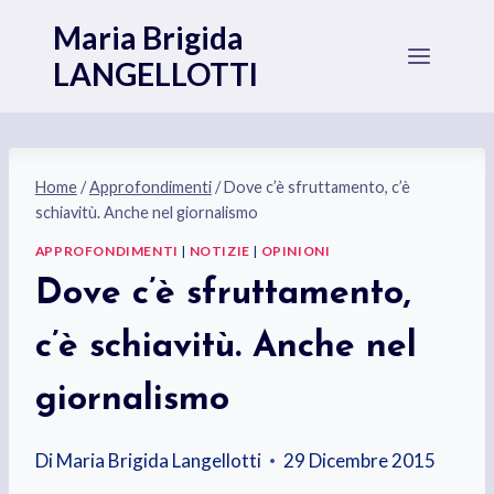
Salta
Maria Brigida
al
LANGELLOTTI
contenuto
Home
/
Approfondimenti
/
Dove c’è sfruttamento, c’è
schiavitù. Anche nel giornalismo
APPROFONDIMENTI
|
NOTIZIE
|
OPINIONI
Dove c’è sfruttamento,
c’è schiavitù. Anche nel
giornalismo
Di
Maria Brigida Langellotti
29 Dicembre 2015