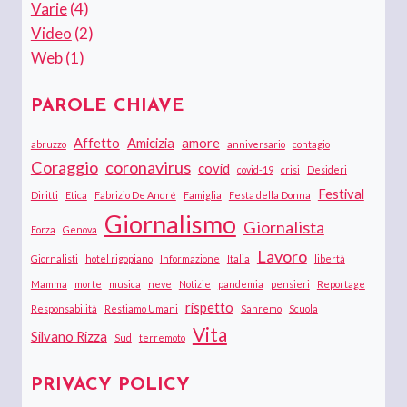
Varie
(4)
Video
(2)
Web
(1)
PAROLE CHIAVE
Affetto
Amicizia
amore
abruzzo
anniversario
contagio
Coraggio
coronavirus
covid
covid-19
crisi
Desideri
Festival
Diritti
Etica
Fabrizio De André
Famiglia
Festa della Donna
Giornalismo
Giornalista
Forza
Genova
Lavoro
Giornalisti
hotel rigopiano
Informazione
Italia
libertà
Mamma
morte
musica
neve
Notizie
pandemia
pensieri
Reportage
rispetto
Responsabilità
Restiamo Umani
Sanremo
Scuola
Vita
Silvano Rizza
Sud
terremoto
PRIVACY POLICY