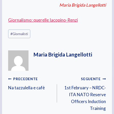
Maria Brigida Langellotti
Giornalismo: querelle Iacopino-Renzi
Tag
#
Giornalisti
articolo:
Maria Brigida Langellotti
Navigazione
PRECEDENTE
SEGUENTE
Na tazzulella e cafè
1st February – NRDC-
articoli
ITA NATO Reserve
Officers Induction
Training