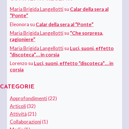
Maria Brigida Langellotti
su
Calar della sera al
“Ponte”
Eleonora
su
Calar della sera al “Ponte”
Maria Brigida Langellotti
su
“Che sorpresa,
ragioniere”
Maria Brigida Langellotti
su
Luci, suoni, effetto
“discoteca”… in corsia
Lorenzo
su
Luci, suoni, effetto “discoteca”… in
corsia
CATEGORIE
Approfondimenti
(22)
Articoli
(32)
Attività
(21)
Collaborazioni
(1)