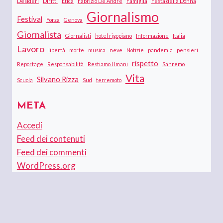
Desideri
Diritti
Etica
Fabrizio De André
Famiglia
Festa della Donna
Giornalismo
Festival
Forza
Genova
Giornalista
Giornalisti
hotel rigopiano
Informazione
Italia
Lavoro
libertà
morte
musica
neve
Notizie
pandemia
pensieri
rispetto
Reportage
Responsabilità
Restiamo Umani
Sanremo
Vita
Silvano Rizza
Scuola
Sud
terremoto
META
Accedi
Feed dei contenuti
Feed dei commenti
WordPress.org