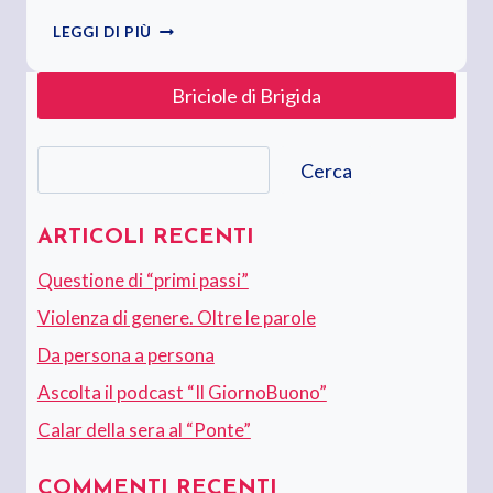
IL
LEGGI DI PIÙ
TRENO
DELLA
Briciole di Brigida
“BARESITÀ”
Cerca
Cerca
ARTICOLI RECENTI
Questione di “primi passi”
Violenza di genere. Oltre le parole
Da persona a persona
Ascolta il podcast “Il GiornoBuono”
Calar della sera al “Ponte”
COMMENTI RECENTI