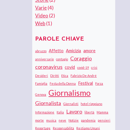
Varie
(4)
Video
(2)
Web
(1)
PAROLE CHIAVE
Affetto
Amicizia
amore
abruzzo
Coraggio
anniversario
contagio
coronavirus
covid
covid-19
crisi
Desideri
Diritti
Etica
Fabrizio De André
Festival
Famiglia
Festa della Donna
Forza
Giornalismo
Genova
Giornalista
Giornalisti
hotel rigopiano
Lavoro
Informazione
Italia
libertà
Mamma
morte
musica
neve
Notizie
pandemia
pensieri
Reportage
Responsabilità
Restiamo Umani