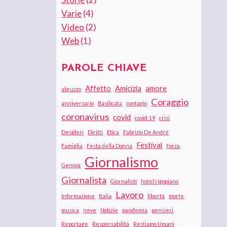
Varie
(4)
Video
(2)
Web
(1)
PAROLE CHIAVE
Affetto
Amicizia
amore
abruzzo
Coraggio
anniversario
Basilicata
contagio
coronavirus
covid
covid-19
crisi
Desideri
Diritti
Etica
Fabrizio De André
Festival
Famiglia
Festa della Donna
Forza
Giornalismo
Genova
Giornalista
Giornalisti
hotel rigopiano
Lavoro
Informazione
Italia
libertà
morte
musica
neve
Notizie
pandemia
pensieri
Reportage
Responsabilità
Restiamo Umani