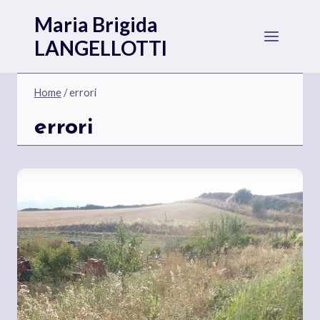
Salta
Maria Brigida
al
LANGELLOTTI
contenuto
Home
/
errori
errori