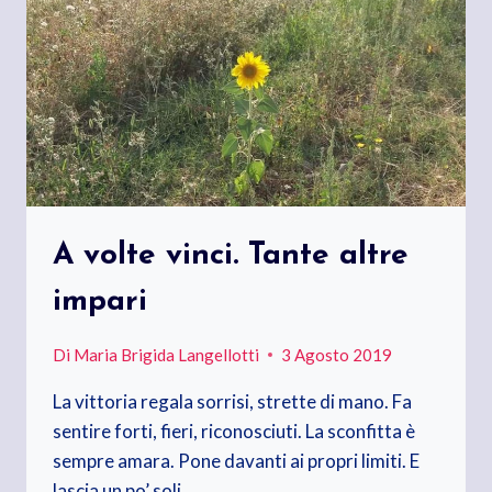
A volte vinci. Tante altre
impari
Di
Maria Brigida Langellotti
3 Agosto 2019
La vittoria regala sorrisi, strette di mano. Fa
sentire forti, fieri, riconosciuti. La sconfitta è
sempre amara. Pone davanti ai propri limiti. E
lascia un po’ soli….