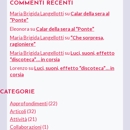
COMMENTI RECENTI
Maria Brigida Langellotti
su
Calar della sera al
“Ponte”
Eleonora
su
Calar della sera al “Ponte”
Maria Brigida Langellotti
su
“Che sorpresa,
ragioniere”
Maria Brigida Langellotti
su
Luci, suoni, effetto
“discoteca”… in corsia
Lorenzo
su
Luci, suoni, effetto “discoteca”… in
corsia
CATEGORIE
Approfondimenti
(22)
Articoli
(32)
Attività
(21)
Collaborazioni
(1)