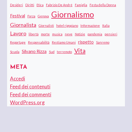
Desideri
Diritti
Etica
Fabrizio De André
Famiglia
Festa della Donna
Giornalismo
Festival
Forza
Genova
Giornalista
Giornalisti
hotel rigopiano
Informazione
Italia
Lavoro
libertà
morte
musica
neve
Notizie
pandemia
pensieri
rispetto
Reportage
Responsabilità
Restiamo Umani
Sanremo
Vita
Silvano Rizza
Scuola
Sud
terremoto
META
Accedi
Feed dei contenuti
Feed dei commenti
WordPress.org