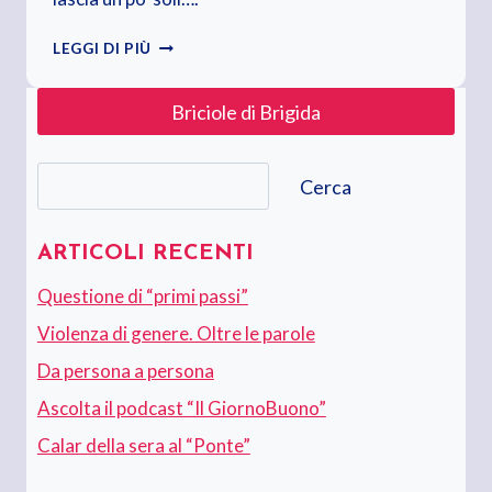
A
LEGGI DI PIÙ
VOLTE
VINCI.
Briciole di Brigida
TANTE
ALTRE
IMPARI
Cerca
Cerca
ARTICOLI RECENTI
Questione di “primi passi”
Violenza di genere. Oltre le parole
Da persona a persona
Ascolta il podcast “Il GiornoBuono”
Calar della sera al “Ponte”