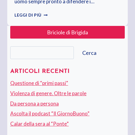
uomo sempre pronto a difendere i…
GINO
LEGGI DI PIÙ
STRADA,
CI
Briciole di Brigida
MANCHERAI
Cerca
Cerca
ARTICOLI RECENTI
Questione di “primi passi”
Violenza di genere. Oltre le parole
Da persona a persona
Ascolta il podcast “Il GiornoBuono”
Calar della sera al “Ponte”