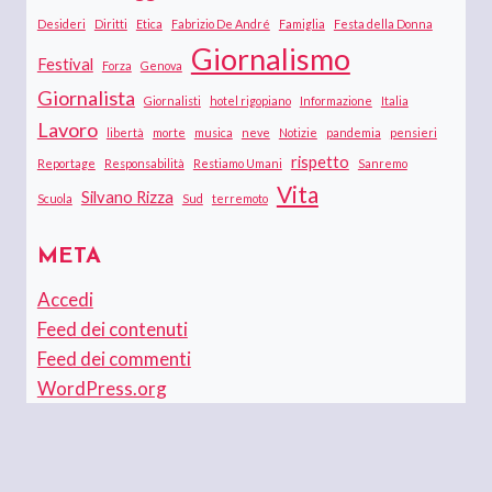
Desideri
Diritti
Etica
Fabrizio De André
Famiglia
Festa della Donna
Giornalismo
Festival
Forza
Genova
Giornalista
Giornalisti
hotel rigopiano
Informazione
Italia
Lavoro
libertà
morte
musica
neve
Notizie
pandemia
pensieri
rispetto
Reportage
Responsabilità
Restiamo Umani
Sanremo
Vita
Silvano Rizza
Scuola
Sud
terremoto
META
Accedi
Feed dei contenuti
Feed dei commenti
WordPress.org