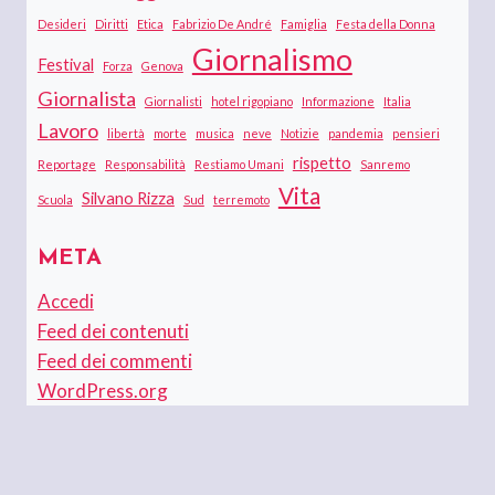
Desideri
Diritti
Etica
Fabrizio De André
Famiglia
Festa della Donna
Giornalismo
Festival
Forza
Genova
Giornalista
Giornalisti
hotel rigopiano
Informazione
Italia
Lavoro
libertà
morte
musica
neve
Notizie
pandemia
pensieri
rispetto
Reportage
Responsabilità
Restiamo Umani
Sanremo
Vita
Silvano Rizza
Scuola
Sud
terremoto
META
Accedi
Feed dei contenuti
Feed dei commenti
WordPress.org