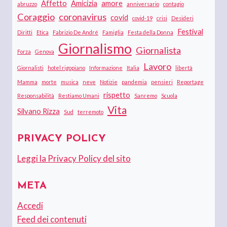
Affetto
Amicizia
amore
abruzzo
anniversario
contagio
Coraggio
coronavirus
covid
covid-19
crisi
Desideri
Festival
Diritti
Etica
Fabrizio De André
Famiglia
Festa della Donna
Giornalismo
Giornalista
Forza
Genova
Lavoro
Giornalisti
hotel rigopiano
Informazione
Italia
libertà
Mamma
morte
musica
neve
Notizie
pandemia
pensieri
Reportage
rispetto
Responsabilità
Restiamo Umani
Sanremo
Scuola
Vita
Silvano Rizza
Sud
terremoto
PRIVACY POLICY
Leggi la Privacy Policy del sito
META
Accedi
Feed dei contenuti