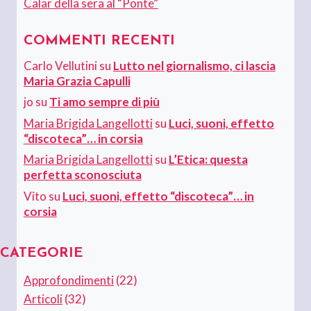
Calar della sera al “Ponte”
COMMENTI RECENTI
Carlo Vellutini
su
Lutto nel giornalismo, ci lascia
Maria Grazia Capulli
jo
su
Ti amo sempre di più
Maria Brigida Langellotti
su
Luci, suoni, effetto
“discoteca”… in corsia
Maria Brigida Langellotti
su
L’Etica: questa
perfetta sconosciuta
Vito
su
Luci, suoni, effetto “discoteca”… in
corsia
CATEGORIE
Approfondimenti
(22)
Articoli
(32)