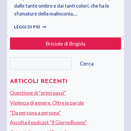
dalle tante ombre e dai tanti colori, che ha le
sfumature della malinconia,…
BEATA
LEGGI DI PIÙ
LIBERTÀ.
BEATI
Briciole di Brigida
I
NUOVI
EROI
Cerca
Cerca
ARTICOLI RECENTI
Questione di “primi passi”
Violenza di genere. Oltre le parole
“Da persona a persona”
Ascolta il podcast “Il GiornoBuono”