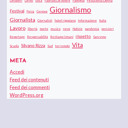
Desideri
Diritti
Etica
Fabrizio De André
Famiglia
Festa della Donna
Giornalismo
Festival
Forza
Genova
Giornalista
Giornalisti
hotel rigopiano
Informazione
Italia
Lavoro
libertà
morte
musica
neve
Notizie
pandemia
pensieri
rispetto
Reportage
Responsabilità
Restiamo Umani
Sanremo
Vita
Silvano Rizza
Scuola
Sud
terremoto
META
Accedi
Feed dei contenuti
Feed dei commenti
WordPress.org