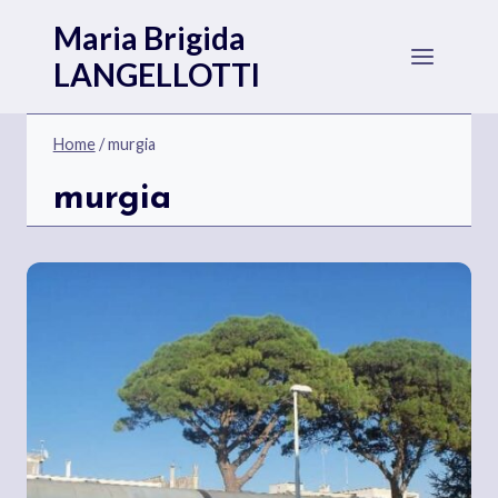
Salta
Maria Brigida
al
LANGELLOTTI
contenuto
Home
/
murgia
murgia