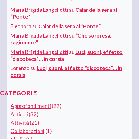
Maria Brigida Langellotti
su
Calar della sera al
“Ponte”
Eleonora
su
Calar della sera al “Ponte”
Maria Brigida Langellotti
su
“Che sorpresa,
ragioniere”
Maria Brigida Langellotti
su
Luci, suoni, effetto
“discoteca”… in corsia
Lorenzo
su
Luci, suoni, effetto “discoteca”… in
corsia
CATEGORIE
Approfondimenti
(22)
Articoli
(32)
Attività
(21)
Collaborazioni
(1)