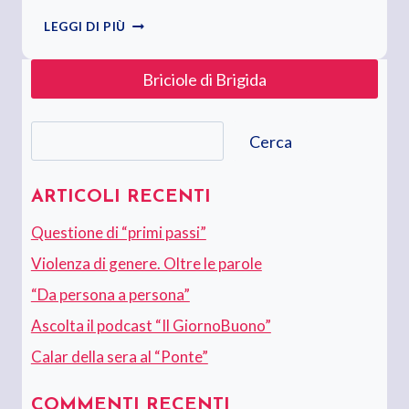
IL
LEGGI DI PIÙ
TRENO
DELLA
Briciole di Brigida
“BARESITÀ”
Cerca
Cerca
ARTICOLI RECENTI
Questione di “primi passi”
Violenza di genere. Oltre le parole
“Da persona a persona”
Ascolta il podcast “Il GiornoBuono”
Calar della sera al “Ponte”
COMMENTI RECENTI