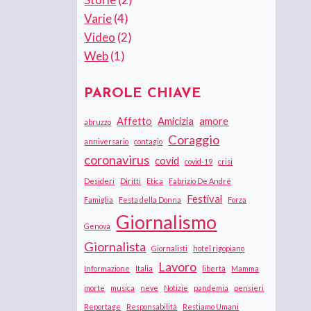
Varie
(4)
Video
(2)
Web
(1)
PAROLE CHIAVE
Affetto
Amicizia
amore
abruzzo
Coraggio
anniversario
contagio
coronavirus
covid
covid-19
crisi
Desideri
Diritti
Etica
Fabrizio De André
Festival
Famiglia
Festa della Donna
Forza
Giornalismo
Genova
Giornalista
Giornalisti
hotel rigopiano
Lavoro
Informazione
Italia
libertà
Mamma
morte
musica
neve
Notizie
pandemia
pensieri
Reportage
Responsabilità
Restiamo Umani