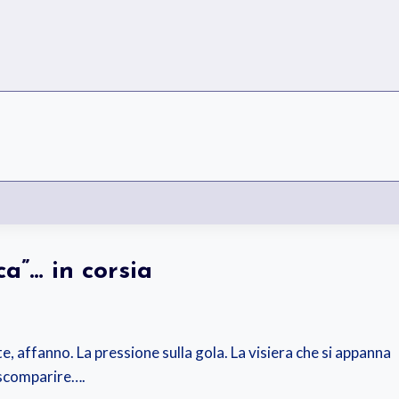
ca”… in corsia
e, affanno. La pressione sulla gola. La visiera che si appanna
 scomparire….