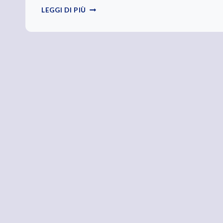
LUCI,
LEGGI DI PIÙ
SUONI,
EFFETTO
“DISCOTECA”…
IN
CORSIA