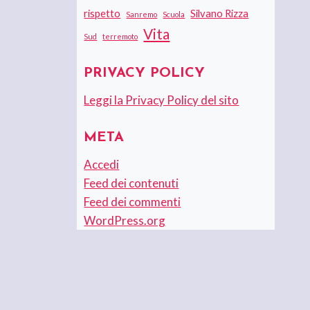
rispetto
Silvano Rizza
Sanremo
Scuola
Vita
Sud
terremoto
PRIVACY POLICY
Leggi la Privacy Policy del sito
META
Accedi
Feed dei contenuti
Feed dei commenti
WordPress.org