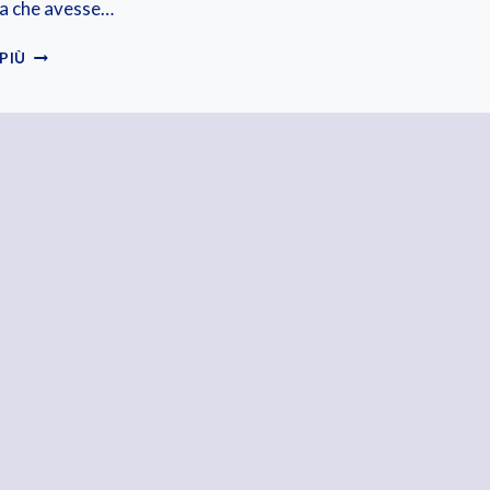
a che avesse…
“CHE
 PIÙ
SORPRESA,
RAGIONIERE”