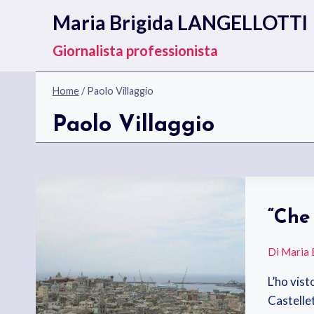
Salta
Maria Brigida LANGELLOTTI
al
contenuto
Giornalista professionista
Home
/
Paolo Villaggio
Paolo Villaggio
“Che
Di
Maria 
L’ho vist
Castelle