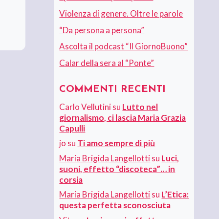
Violenza di genere. Oltre le parole
“Da persona a persona”
Ascolta il podcast “Il GiornoBuono”
Calar della sera al “Ponte”
COMMENTI RECENTI
Carlo Vellutini
su
Lutto nel
giornalismo, ci lascia Maria Grazia
Capulli
jo
su
Ti amo sempre di più
Maria Brigida Langellotti
su
Luci,
suoni, effetto “discoteca”… in
corsia
Maria Brigida Langellotti
su
L’Etica:
questa perfetta sconosciuta