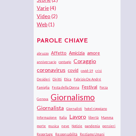
Varie
(4)
Video
(2)
Web
(1)
PAROLE CHIAVE
Affetto
Amicizia
amore
abruzzo
Coraggio
anniversario
contagio
coronavirus
covid
covid-19
crisi
Desideri
Diritti
Etica
Fabrizio De André
Festival
Famiglia
Festa della Donna
Forza
Giornalismo
Genova
Giornalista
Giornalisti
hotel rigopiano
Lavoro
Informazione
Italia
libertà
Mamma
morte
musica
neve
Notizie
pandemia
pensieri
Reportage
Responsabilità
Restiamo Umani