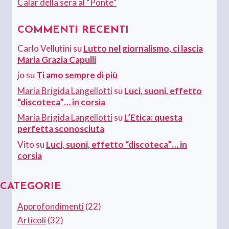
Calar della sera al “Ponte”
COMMENTI RECENTI
Carlo Vellutini
su
Lutto nel giornalismo, ci lascia
Maria Grazia Capulli
jo
su
Ti amo sempre di più
Maria Brigida Langellotti
su
Luci, suoni, effetto
“discoteca”… in corsia
Maria Brigida Langellotti
su
L’Etica: questa
perfetta sconosciuta
Vito
su
Luci, suoni, effetto “discoteca”… in
corsia
CATEGORIE
Approfondimenti
(22)
Articoli
(32)