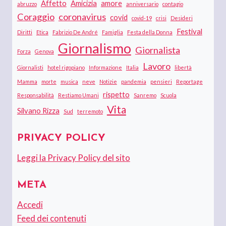
Affetto
Amicizia
amore
abruzzo
anniversario
contagio
Coraggio
coronavirus
covid
covid-19
crisi
Desideri
Festival
Diritti
Etica
Fabrizio De André
Famiglia
Festa della Donna
Giornalismo
Giornalista
Forza
Genova
Lavoro
Giornalisti
hotel rigopiano
Informazione
Italia
libertà
Mamma
morte
musica
neve
Notizie
pandemia
pensieri
Reportage
rispetto
Responsabilità
Restiamo Umani
Sanremo
Scuola
Vita
Silvano Rizza
Sud
terremoto
PRIVACY POLICY
Leggi la Privacy Policy del sito
META
Accedi
Feed dei contenuti