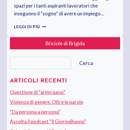
spazi per i tanti aspiranti lavoratori che
inseguono il “sogno” di avere un impiego…
IN
LEGGI DI PIÙ
PENSIONE?
EH…
Briciole di Brigida
NO,
NO,
NO
Cerca
Cerca
ARTICOLI RECENTI
Questione di “primi passi”
Violenza di genere. Oltre le parole
“Da persona a persona”
Ascolta il podcast “Il GiornoBuono”