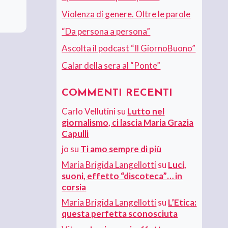
Violenza di genere. Oltre le parole
“Da persona a persona”
Ascolta il podcast “Il GiornoBuono”
Calar della sera al “Ponte”
COMMENTI RECENTI
Carlo Vellutini
su
Lutto nel
giornalismo, ci lascia Maria Grazia
Capulli
jo
su
Ti amo sempre di più
Maria Brigida Langellotti
su
Luci,
suoni, effetto “discoteca”… in
corsia
Maria Brigida Langellotti
su
L’Etica:
questa perfetta sconosciuta