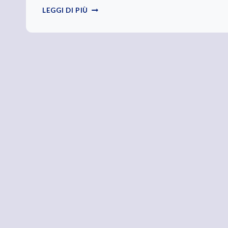
IN
LEGGI DI PIÙ
PENSIONE?
EH…
NO,
NO,
NO