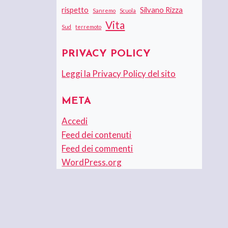
rispetto
Silvano Rizza
Sanremo
Scuola
Vita
Sud
terremoto
PRIVACY POLICY
Leggi la Privacy Policy del sito
META
Accedi
Feed dei contenuti
Feed dei commenti
WordPress.org