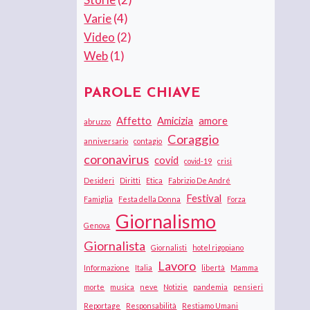
Varie
(4)
Video
(2)
Web
(1)
PAROLE CHIAVE
Affetto
Amicizia
amore
abruzzo
Coraggio
anniversario
contagio
coronavirus
covid
covid-19
crisi
Desideri
Diritti
Etica
Fabrizio De André
Festival
Famiglia
Festa della Donna
Forza
Giornalismo
Genova
Giornalista
Giornalisti
hotel rigopiano
Lavoro
Informazione
Italia
libertà
Mamma
morte
musica
neve
Notizie
pandemia
pensieri
Reportage
Responsabilità
Restiamo Umani