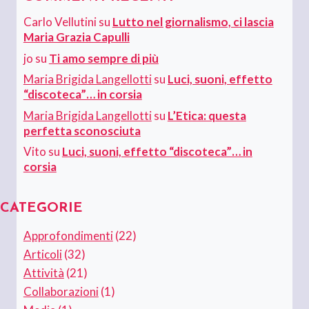
Carlo Vellutini
su
Lutto nel giornalismo, ci lascia
Maria Grazia Capulli
jo
su
Ti amo sempre di più
Maria Brigida Langellotti
su
Luci, suoni, effetto
“discoteca”… in corsia
Maria Brigida Langellotti
su
L’Etica: questa
perfetta sconosciuta
Vito
su
Luci, suoni, effetto “discoteca”… in
corsia
CATEGORIE
Approfondimenti
(22)
Articoli
(32)
Attività
(21)
Collaborazioni
(1)