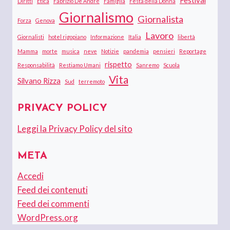
Diritti
Etica
Fabrizio De André
Famiglia
Festa della Donna
Giornalismo
Giornalista
Forza
Genova
Lavoro
Giornalisti
hotel rigopiano
Informazione
Italia
libertà
Mamma
morte
musica
neve
Notizie
pandemia
pensieri
Reportage
rispetto
Responsabilità
Restiamo Umani
Sanremo
Scuola
Vita
Silvano Rizza
Sud
terremoto
PRIVACY POLICY
Leggi la Privacy Policy del sito
META
Accedi
Feed dei contenuti
Feed dei commenti
WordPress.org