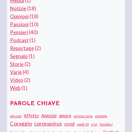
Media
(1)
Notizie
(18)
Opinioni
(18)
Passioni
(10)
Pensieri
(40)
Podcast
(1)
Reportage
(2)
Segnalo
(1)
Storie
(2)
Varie
(4)
Video
(2)
Web
(1)
PAROLE CHIAVE
Affetto
Amicizia
amore
abruzzo
anniversario
contagio
Coraggio
coronavirus
covid
covid-19
crisi
Desideri
Festival