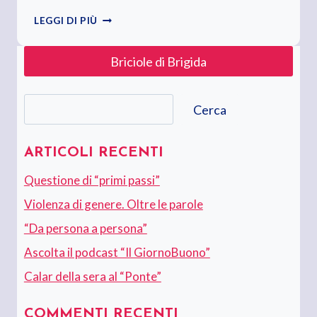
MAMMA,
LEGGI DI PIÙ
27
ANNI
Briciole di Brigida
SENZA
Cerca
Cerca
ARTICOLI RECENTI
Questione di “primi passi”
Violenza di genere. Oltre le parole
“Da persona a persona”
Ascolta il podcast “Il GiornoBuono”
Calar della sera al “Ponte”
COMMENTI RECENTI