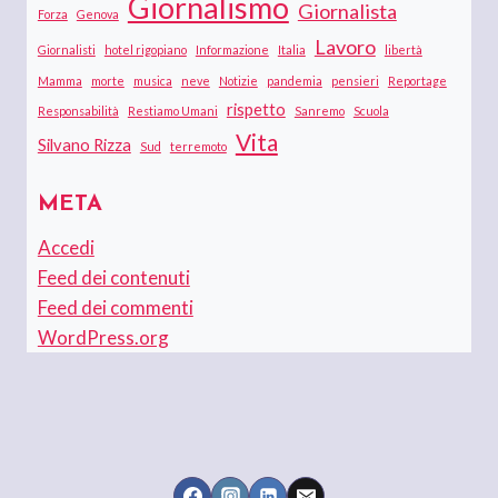
Giornalismo
Giornalista
Forza
Genova
Lavoro
Giornalisti
hotel rigopiano
Informazione
Italia
libertà
Mamma
morte
musica
neve
Notizie
pandemia
pensieri
Reportage
rispetto
Responsabilità
Restiamo Umani
Sanremo
Scuola
Vita
Silvano Rizza
Sud
terremoto
META
Accedi
Feed dei contenuti
Feed dei commenti
WordPress.org