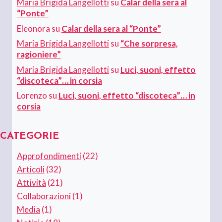
Maria Brigida Langellotti
su
Calar della sera al
“Ponte”
Eleonora
su
Calar della sera al “Ponte”
Maria Brigida Langellotti
su
“Che sorpresa,
ragioniere”
Maria Brigida Langellotti
su
Luci, suoni, effetto
“discoteca”… in corsia
Lorenzo
su
Luci, suoni, effetto “discoteca”… in
corsia
CATEGORIE
Approfondimenti
(22)
Articoli
(32)
Attività
(21)
Collaborazioni
(1)
Media
(1)