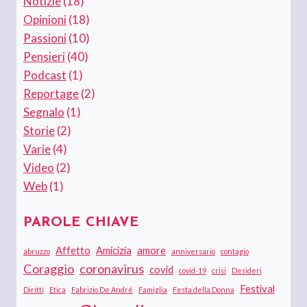
Notizie
(18)
Opinioni
(18)
Passioni
(10)
Pensieri
(40)
Podcast
(1)
Reportage
(2)
Segnalo
(1)
Storie
(2)
Varie
(4)
Video
(2)
Web
(1)
PAROLE CHIAVE
Affetto
Amicizia
amore
abruzzo
anniversario
contagio
Coraggio
coronavirus
covid
covid-19
crisi
Desideri
Festival
Diritti
Etica
Fabrizio De André
Famiglia
Festa della Donna