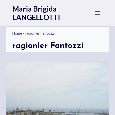
Salta
Maria Brigida
al
LANGELLOTTI
contenuto
Home
/
ragionier Fantozzi
ragionier Fantozzi