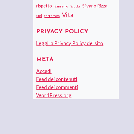
rispetto
Silvano Rizza
Sanremo
Scuola
Vita
Sud
terremoto
PRIVACY POLICY
Leggi la Privacy Policy del sito
META
Accedi
Feed dei contenuti
Feed dei commenti
WordPress.org