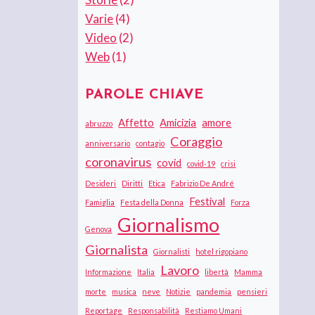
Varie
(4)
Video
(2)
Web
(1)
PAROLE CHIAVE
Affetto
Amicizia
amore
abruzzo
Coraggio
anniversario
contagio
coronavirus
covid
covid-19
crisi
Desideri
Diritti
Etica
Fabrizio De André
Festival
Famiglia
Festa della Donna
Forza
Giornalismo
Genova
Giornalista
Giornalisti
hotel rigopiano
Lavoro
Informazione
Italia
libertà
Mamma
morte
musica
neve
Notizie
pandemia
pensieri
Reportage
Responsabilità
Restiamo Umani