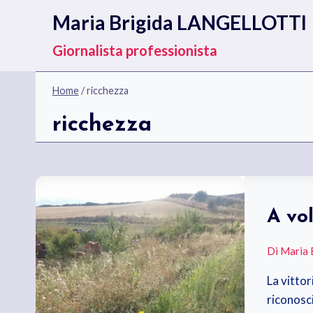
Salta
Maria Brigida LANGELLOTTI
al
contenuto
Giornalista professionista
Home
/
ricchezza
ricchezza
A vol
Di
Maria 
La vittor
riconosci