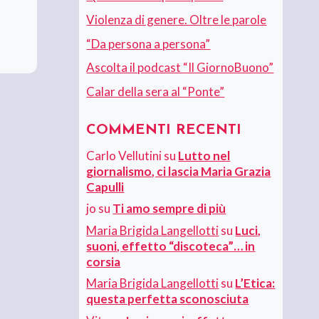
Violenza di genere. Oltre le parole
“Da persona a persona”
Ascolta il podcast “Il GiornoBuono”
Calar della sera al “Ponte”
COMMENTI RECENTI
Carlo Vellutini
su
Lutto nel
giornalismo, ci lascia Maria Grazia
Capulli
jo
su
Ti amo sempre di più
Maria Brigida Langellotti
su
Luci,
suoni, effetto “discoteca”… in
corsia
Maria Brigida Langellotti
su
L’Etica:
questa perfetta sconosciuta