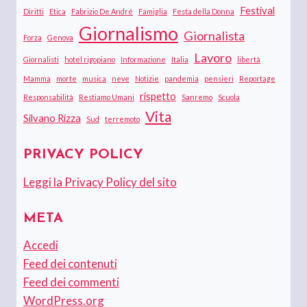
Festival
Diritti
Etica
Fabrizio De André
Famiglia
Festa della Donna
Giornalismo
Giornalista
Forza
Genova
Lavoro
Giornalisti
hotel rigopiano
Informazione
Italia
libertà
Mamma
morte
musica
neve
Notizie
pandemia
pensieri
Reportage
rispetto
Responsabilità
Restiamo Umani
Sanremo
Scuola
Vita
Silvano Rizza
Sud
terremoto
PRIVACY POLICY
Leggi la Privacy Policy del sito
META
Accedi
Feed dei contenuti
Feed dei commenti
WordPress.org