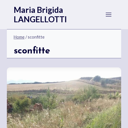
Salta
Maria Brigida
al
LANGELLOTTI
contenuto
Home
/
sconfitte
sconfitte