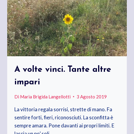
A volte vinci. Tante altre
impari
Di
Maria Brigida Langellotti
3 Agosto 2019
La vittoria regala sorrisi, strette di mano. Fa
sentire forti, fieri, riconosciuti. La sconfitta è
sempre amara. Pone davanti ai propri limiti. E
lascia un po’ soli….