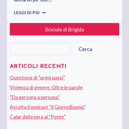
A
LEGGI DI PIÙ
VOLTE
VINCI.
Briciole di Brigida
TANTE
ALTRE
IMPARI
Cerca
Cerca
ARTICOLI RECENTI
Questione di “primi passi”
Violenza di genere. Oltre le parole
“Da persona a persona”
Ascolta il podcast “Il GiornoBuono”
Calar della sera al “Ponte”