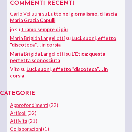
COMMENTI RECENTI
Carlo Vellutini
su
Lutto nel giornalismo, ci lascia
Maria Grazia Capulli
jo
su
Ti amo sempre di più
Maria Brigida Langellotti
su
Luci, suoni, effetto
“discoteca”… in corsia
Maria Brigida Langellotti
su
L’Etica: questa
perfetta sconosciuta
Vito
su
Luci, suoni, effetto “discoteca”… in
corsia
CATEGORIE
Approfondimenti
(22)
Articoli
(32)
Attività
(21)
Collaborazioni
(1)