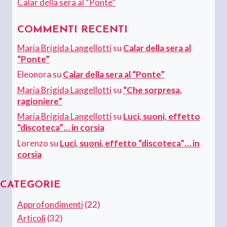
Calar della sera al “Ponte”
COMMENTI RECENTI
Maria Brigida Langellotti
su
Calar della sera al
“Ponte”
Eleonora
su
Calar della sera al “Ponte”
Maria Brigida Langellotti
su
“Che sorpresa,
ragioniere”
Maria Brigida Langellotti
su
Luci, suoni, effetto
“discoteca”… in corsia
Lorenzo
su
Luci, suoni, effetto “discoteca”… in
corsia
CATEGORIE
Approfondimenti
(22)
Articoli
(32)