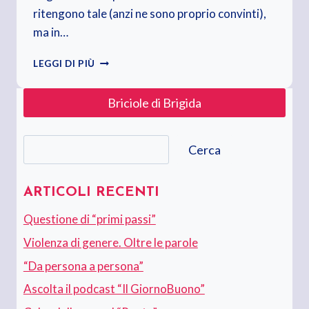
ritengono tale (anzi ne sono proprio convinti),
ma in…
L’ETICA:
LEGGI DI PIÙ
QUESTA
PERFETTA
Briciole di Brigida
SCONOSCIUTA
Cerca
Cerca
ARTICOLI RECENTI
Questione di “primi passi”
Violenza di genere. Oltre le parole
“Da persona a persona”
Ascolta il podcast “Il GiornoBuono”