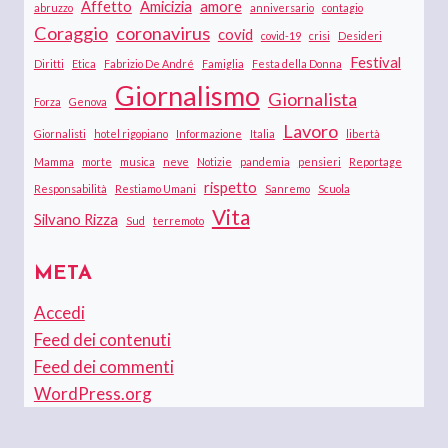
Affetto
Amicizia
amore
abruzzo
anniversario
contagio
Coraggio
coronavirus
covid
covid-19
crisi
Desideri
Festival
Diritti
Etica
Fabrizio De André
Famiglia
Festa della Donna
Giornalismo
Giornalista
Forza
Genova
Lavoro
Giornalisti
hotel rigopiano
Informazione
Italia
libertà
Mamma
morte
musica
neve
Notizie
pandemia
pensieri
Reportage
rispetto
Responsabilità
Restiamo Umani
Sanremo
Scuola
Vita
Silvano Rizza
Sud
terremoto
META
Accedi
Feed dei contenuti
Feed dei commenti
WordPress.org