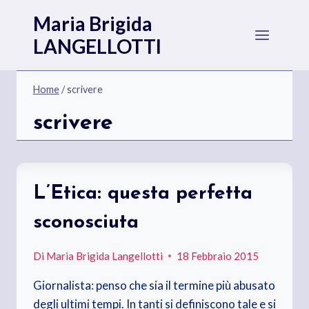
Salta
Maria Brigida
al
LANGELLOTTI
contenuto
Home
/
scrivere
scrivere
L’Etica: questa perfetta
sconosciuta
Di
Maria Brigida Langellotti
18 Febbraio 2015
Giornalista: penso che sia il termine più abusato
degli ultimi tempi. In tanti si definiscono tale e si