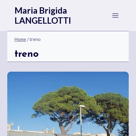
Salta
Maria Brigida
al
LANGELLOTTI
contenuto
Home
/
treno
treno