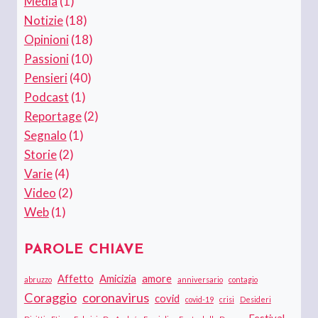
Media
(1)
Notizie
(18)
Opinioni
(18)
Passioni
(10)
Pensieri
(40)
Podcast
(1)
Reportage
(2)
Segnalo
(1)
Storie
(2)
Varie
(4)
Video
(2)
Web
(1)
PAROLE CHIAVE
Affetto
Amicizia
amore
abruzzo
anniversario
contagio
Coraggio
coronavirus
covid
covid-19
crisi
Desideri
Festival