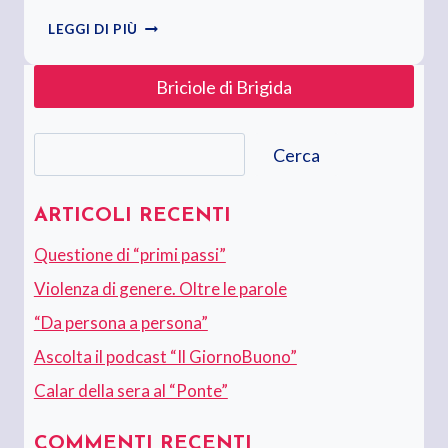
IL
LEGGI DI PIÙ
TRENO
DELLA
Briciole di Brigida
“BARESITÀ”
Cerca
Cerca
ARTICOLI RECENTI
Questione di “primi passi”
Violenza di genere. Oltre le parole
“Da persona a persona”
Ascolta il podcast “Il GiornoBuono”
Calar della sera al “Ponte”
COMMENTI RECENTI