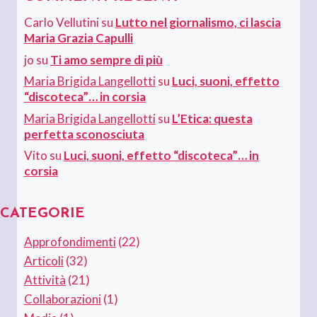
Carlo Vellutini
su
Lutto nel giornalismo, ci lascia
Maria Grazia Capulli
jo
su
Ti amo sempre di più
Maria Brigida Langellotti
su
Luci, suoni, effetto
“discoteca”… in corsia
Maria Brigida Langellotti
su
L’Etica: questa
perfetta sconosciuta
Vito
su
Luci, suoni, effetto “discoteca”… in
corsia
CATEGORIE
Approfondimenti
(22)
Articoli
(32)
Attività
(21)
Collaborazioni
(1)