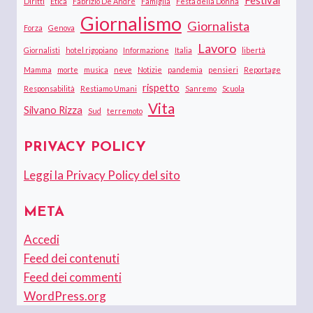
Diritti
Etica
Fabrizio De André
Famiglia
Festa della Donna
Giornalismo
Giornalista
Forza
Genova
Lavoro
Giornalisti
hotel rigopiano
Informazione
Italia
libertà
Mamma
morte
musica
neve
Notizie
pandemia
pensieri
Reportage
rispetto
Responsabilità
Restiamo Umani
Sanremo
Scuola
Vita
Silvano Rizza
Sud
terremoto
PRIVACY POLICY
Leggi la Privacy Policy del sito
META
Accedi
Feed dei contenuti
Feed dei commenti
WordPress.org