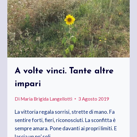
A volte vinci. Tante altre
impari
Di
Maria Brigida Langellotti
3 Agosto 2019
La vittoria regala sorrisi, strette di mano. Fa
sentire forti, fieri, riconosciuti. La sconfitta è
sempre amara. Pone davanti ai propri limiti. E
lascia un po’ soli….