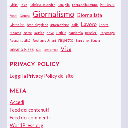
Festival
Diritti
Etica
Fabrizio De André
Famiglia
Festa della Donna
Giornalismo
Giornalista
Forza
Genova
Lavoro
Giornalisti
hotel rigopiano
Informazione
Italia
libertà
Mamma
morte
musica
neve
Notizie
pandemia
pensieri
Reportage
rispetto
Responsabilità
Restiamo Umani
Sanremo
Scuola
Vita
Silvano Rizza
Sud
terremoto
PRIVACY POLICY
Leggi la Privacy Policy del sito
META
Accedi
Feed dei contenuti
Feed dei commenti
WordPress.org