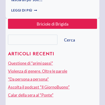
A
LEGGI DI PIÙ
VOLTE
VINCI.
Briciole di Brigida
TANTE
ALTRE
IMPARI
Cerca
Cerca
ARTICOLI RECENTI
Questione di “primi passi”
Violenza di genere. Oltre le parole
“Da persona a persona”
Ascolta il podcast “Il GiornoBuono”
Calar della sera al “Ponte”