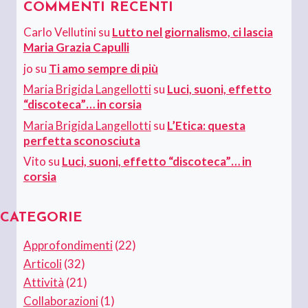
COMMENTI RECENTI
Carlo Vellutini
su
Lutto nel giornalismo, ci lascia
Maria Grazia Capulli
jo
su
Ti amo sempre di più
Maria Brigida Langellotti
su
Luci, suoni, effetto
“discoteca”… in corsia
Maria Brigida Langellotti
su
L’Etica: questa
perfetta sconosciuta
Vito
su
Luci, suoni, effetto “discoteca”… in
corsia
CATEGORIE
Approfondimenti
(22)
Articoli
(32)
Attività
(21)
Collaborazioni
(1)