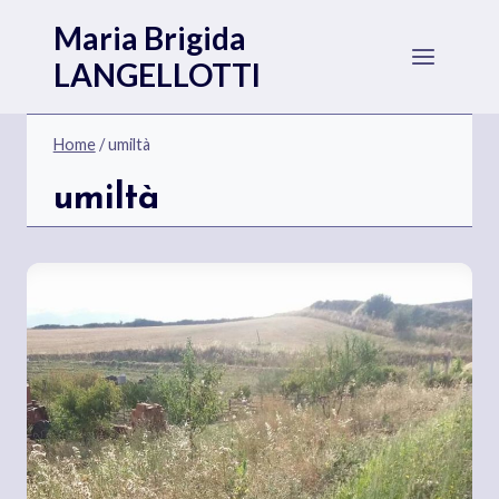
Salta
Maria Brigida
al
LANGELLOTTI
contenuto
Home
/
umiltà
umiltà