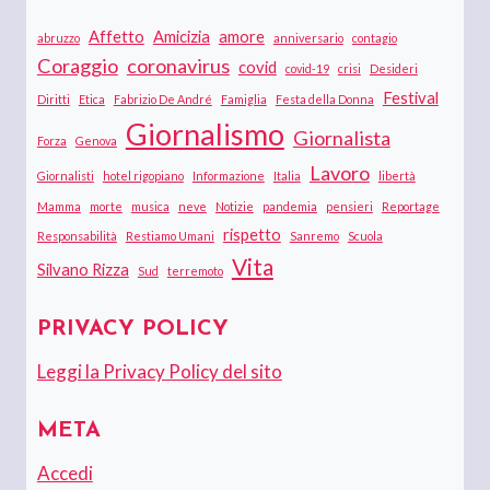
Affetto
Amicizia
amore
abruzzo
anniversario
contagio
Coraggio
coronavirus
covid
covid-19
crisi
Desideri
Festival
Diritti
Etica
Fabrizio De André
Famiglia
Festa della Donna
Giornalismo
Giornalista
Forza
Genova
Lavoro
Giornalisti
hotel rigopiano
Informazione
Italia
libertà
Mamma
morte
musica
neve
Notizie
pandemia
pensieri
Reportage
rispetto
Responsabilità
Restiamo Umani
Sanremo
Scuola
Vita
Silvano Rizza
Sud
terremoto
PRIVACY POLICY
Leggi la Privacy Policy del sito
META
Accedi