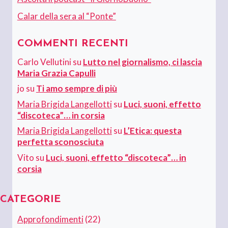
Calar della sera al “Ponte”
COMMENTI RECENTI
Carlo Vellutini
su
Lutto nel giornalismo, ci lascia
Maria Grazia Capulli
jo
su
Ti amo sempre di più
Maria Brigida Langellotti
su
Luci, suoni, effetto
“discoteca”… in corsia
Maria Brigida Langellotti
su
L’Etica: questa
perfetta sconosciuta
Vito
su
Luci, suoni, effetto “discoteca”… in
corsia
CATEGORIE
Approfondimenti
(22)