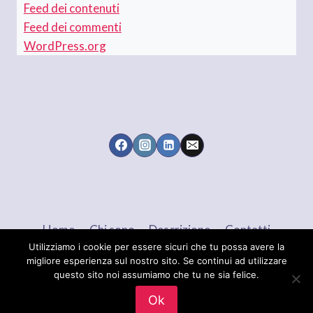
Feed dei contenuti
Feed dei commenti
WordPress.org
Home
Chi sono
Descrizione
Contatti
Utilizziamo i cookie per essere sicuri che tu possa avere la
migliore esperienza sul nostro sito. Se continui ad utilizzare
questo sito noi assumiamo che tu ne sia felice.
© 2026 Maria Brigida LANGELLOTTI - Tema
Ok
WordPress di
Kadence WP