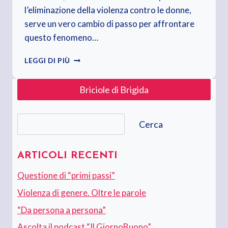
l’eliminazione della violenza contro le donne,
serve un vero cambio di passo per affrontare
questo fenomeno…
VIOLENZA
LEGGI DI PIÙ
DI
GENERE.
Briciole di Brigida
OLTRE
LE
PAROLE
Cerca
Cerca
ARTICOLI RECENTI
Questione di “primi passi”
Violenza di genere. Oltre le parole
“Da persona a persona”
Ascolta il podcast “Il GiornoBuono”