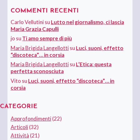
COMMENTI RECENTI
Carlo Vellutini
su
Lutto nel giornalismo, ci lascia
Maria Grazia Capulli
jo
su
Ti amo sempre di più
Maria Brigida Langellotti
su
Luci, suoni, effetto
“discoteca”… in corsia
Maria Brigida Langellotti
su
L’Etica: questa
perfetta sconosciuta
Vito
su
Luci, suoni, effetto “discoteca”… in
corsia
CATEGORIE
Approfondimenti
(22)
Articoli
(32)
Attività
(21)