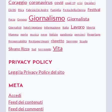
Coraggio
coronavirus
covid
covid-19
crisi
Desideri
Festival
Diritti
Etica
Fabrizio De André
Famiglia
Festa della Donna
Giornalismo
Giornalista
Forza
Genova
Lavoro
Giornalisti
hotel rigopiano
Informazione
Italia
libertà
Mamma
morte
musica
neve
Notizie
pandemia
pensieri
Reportage
rispetto
Responsabilità
Restiamo Umani
Sanremo
Scuola
Vita
Silvano Rizza
Sud
terremoto
PRIVACY POLICY
Leggi la Privacy Policy del sito
META
Accedi
Feed dei contenuti
Feed dei commenti