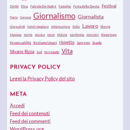
Festival
Diritti
Etica
Fabrizio De André
Famiglia
Festa della Donna
Giornalismo
Giornalista
Forza
Genova
Lavoro
Giornalisti
hotel rigopiano
Informazione
Italia
libertà
Mamma
morte
musica
neve
Notizie
pandemia
pensieri
Reportage
rispetto
Responsabilità
Restiamo Umani
Sanremo
Scuola
Vita
Silvano Rizza
Sud
terremoto
PRIVACY POLICY
Leggi la Privacy Policy del sito
META
Accedi
Feed dei contenuti
Feed dei commenti
WordPress.org