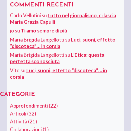
COMMENTI RECENTI
Carlo Vellutini
su
Lutto nel giornalismo, ci lascia
Maria Grazia Capulli
jo
su
Ti amo sempre di più
Maria Brigida Langellotti
su
Luci, suoni, effetto
“discoteca”… in corsia
Maria Brigida Langellotti
su
L’Etica: questa
perfetta sconosciuta
Vito
su
Luci, suoni, effetto “discoteca”… in
corsia
CATEGORIE
Approfondimenti
(22)
Articoli
(32)
Attività
(21)
Collaborazioni
(1)