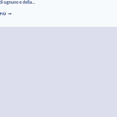
 di ognuno e della…
LA
 PIÙ
CONOSCENZA
NON
È
MAI
ABBASTANZA