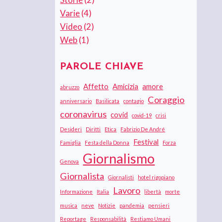
Varie
(4)
Video
(2)
Web
(1)
PAROLE CHIAVE
Affetto
Amicizia
amore
abruzzo
Coraggio
anniversario
Basilicata
contagio
coronavirus
covid
covid-19
crisi
Desideri
Diritti
Etica
Fabrizio De André
Festival
Famiglia
Festa della Donna
Forza
Giornalismo
Genova
Giornalista
Giornalisti
hotel rigopiano
Lavoro
Informazione
Italia
libertà
morte
musica
neve
Notizie
pandemia
pensieri
Reportage
Responsabilità
Restiamo Umani