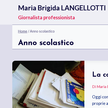
Salta
Maria Brigida LANGELLOTTI
al
contenuto
Giornalista professionista
Home
/
Anno scolastico
Anno scolastico
La c
Di
Maria 
Oggi com
proprie a