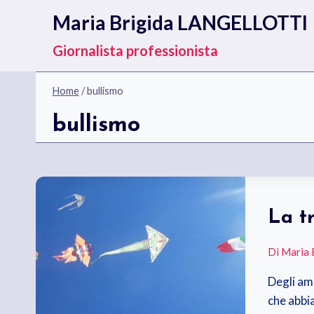
Salta
Maria Brigida LANGELLOTTI
al
contenuto
Giornalista professionista
Home
/
bullismo
bullismo
La t
Di
Maria 
Degli ami
che abbi