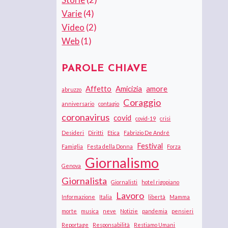
Varie
(4)
Video
(2)
Web
(1)
PAROLE CHIAVE
Affetto
Amicizia
amore
abruzzo
Coraggio
anniversario
contagio
coronavirus
covid
covid-19
crisi
Desideri
Diritti
Etica
Fabrizio De André
Festival
Famiglia
Festa della Donna
Forza
Giornalismo
Genova
Giornalista
Giornalisti
hotel rigopiano
Lavoro
Informazione
Italia
libertà
Mamma
morte
musica
neve
Notizie
pandemia
pensieri
Reportage
Responsabilità
Restiamo Umani