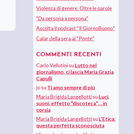
Violenza di genere. Oltre le parole
“Da persona a persona”
Ascolta il podcast “Il GiornoBuono”
Calar della sera al “Ponte”
COMMENTI RECENTI
Carlo Vellutini
su
Lutto nel
giornalismo, ci lascia Maria Grazia
Capulli
jo
su
Ti amo sempre di più
Maria Brigida Langellotti
su
Luci,
suoni, effetto “discoteca”… in
corsia
Maria Brigida Langellotti
su
L’Etica:
questa perfetta sconosciuta