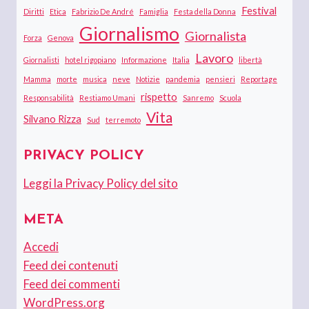
Festival
Diritti
Etica
Fabrizio De André
Famiglia
Festa della Donna
Giornalismo
Giornalista
Forza
Genova
Lavoro
Giornalisti
hotel rigopiano
Informazione
Italia
libertà
Mamma
morte
musica
neve
Notizie
pandemia
pensieri
Reportage
rispetto
Responsabilità
Restiamo Umani
Sanremo
Scuola
Vita
Silvano Rizza
Sud
terremoto
PRIVACY POLICY
Leggi la Privacy Policy del sito
META
Accedi
Feed dei contenuti
Feed dei commenti
WordPress.org