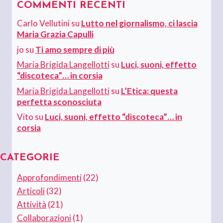
COMMENTI RECENTI
Carlo Vellutini
su
Lutto nel giornalismo, ci lascia
Maria Grazia Capulli
jo
su
Ti amo sempre di più
Maria Brigida Langellotti
su
Luci, suoni, effetto
“discoteca”… in corsia
Maria Brigida Langellotti
su
L’Etica: questa
perfetta sconosciuta
Vito
su
Luci, suoni, effetto “discoteca”… in
corsia
CATEGORIE
Approfondimenti
(22)
Articoli
(32)
Attività
(21)
Collaborazioni
(1)