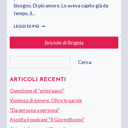
bisogno. Di più amore. Lo aveva capito già da
tempo, il…
TUTTO
LEGGI DI PIÙ
L’UNIVERSO
OBBEDISCE
Briciole di Brigida
ALL’AMORE
Cerca
Cerca
ARTICOLI RECENTI
Questione di “primi passi”
Violenza di genere. Oltre le parole
“Da persona a persona”
Ascolta il podcast “Il GiornoBuono”