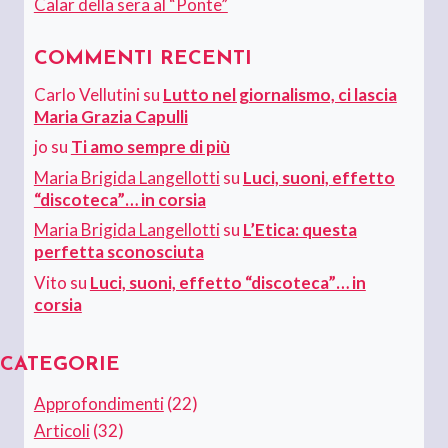
Calar della sera al “Ponte”
COMMENTI RECENTI
Carlo Vellutini
su
Lutto nel giornalismo, ci lascia
Maria Grazia Capulli
jo
su
Ti amo sempre di più
Maria Brigida Langellotti
su
Luci, suoni, effetto
“discoteca”… in corsia
Maria Brigida Langellotti
su
L’Etica: questa
perfetta sconosciuta
Vito
su
Luci, suoni, effetto “discoteca”… in
corsia
CATEGORIE
Approfondimenti
(22)
Articoli
(32)