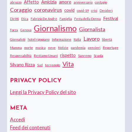
Affetto
Amicizia
amore
abruzzo
anniversario
contagio
Coraggio
coronavirus
covid
covid-19
crisi
Desideri
Festival
Diritti
Etica
Fabrizio De André
Famiglia
Festa della Donna
Giornalismo
Giornalista
Forza
Genova
Lavoro
Giornalisti
hotel rigopiano
Informazione
Italia
libertà
Mamma
morte
musica
neve
Notizie
pandemia
pensieri
Reportage
rispetto
Responsabilità
Restiamo Umani
Sanremo
Scuola
Vita
Silvano Rizza
Sud
terremoto
PRIVACY POLICY
Leggi la Privacy Policy del sito
META
Accedi
Feed dei contenuti