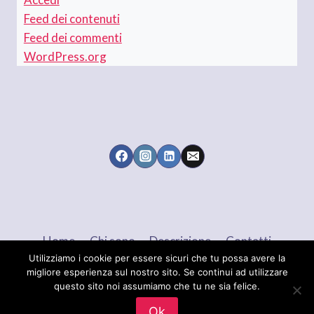
Feed dei contenuti
Feed dei commenti
WordPress.org
Home
Chi sono
Descrizione
Contatti
Utilizziamo i cookie per essere sicuri che tu possa avere la
migliore esperienza sul nostro sito. Se continui ad utilizzare
questo sito noi assumiamo che tu ne sia felice.
© 2026 Maria Brigida LANGELLOTTI - Tema
Ok
WordPress di
Kadence WP