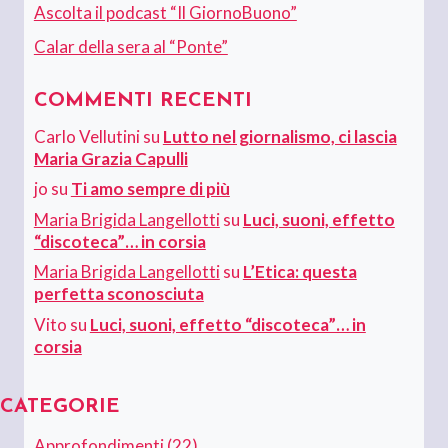
Ascolta il podcast “Il GiornoBuono”
Calar della sera al “Ponte”
COMMENTI RECENTI
Carlo Vellutini
su
Lutto nel giornalismo, ci lascia
Maria Grazia Capulli
jo
su
Ti amo sempre di più
Maria Brigida Langellotti
su
Luci, suoni, effetto
“discoteca”… in corsia
Maria Brigida Langellotti
su
L’Etica: questa
perfetta sconosciuta
Vito
su
Luci, suoni, effetto “discoteca”… in
corsia
CATEGORIE
Approfondimenti
(22)