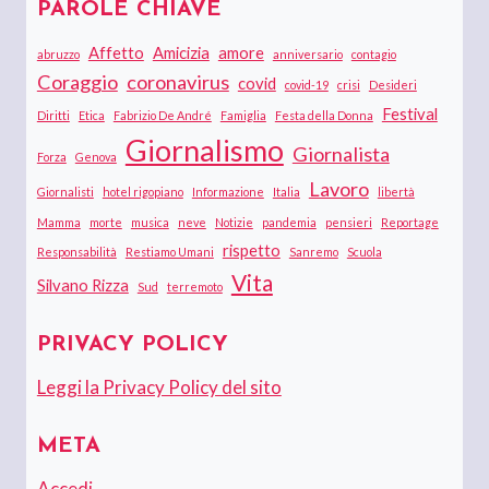
PAROLE CHIAVE
Affetto
Amicizia
amore
abruzzo
anniversario
contagio
Coraggio
coronavirus
covid
covid-19
crisi
Desideri
Festival
Diritti
Etica
Fabrizio De André
Famiglia
Festa della Donna
Giornalismo
Giornalista
Forza
Genova
Lavoro
Giornalisti
hotel rigopiano
Informazione
Italia
libertà
Mamma
morte
musica
neve
Notizie
pandemia
pensieri
Reportage
rispetto
Responsabilità
Restiamo Umani
Sanremo
Scuola
Vita
Silvano Rizza
Sud
terremoto
PRIVACY POLICY
Leggi la Privacy Policy del sito
META
Accedi