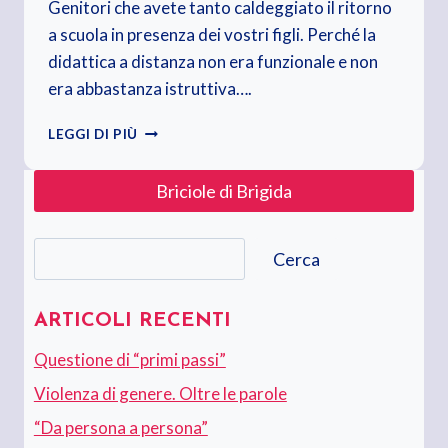
Genitori che avete tanto caldeggiato il ritorno
a scuola in presenza dei vostri figli. Perché la
didattica a distanza non era funzionale e non
era abbastanza istruttiva….
SONO
LEGGI DI PIÙ
TORNATI
IN
Briciole di Brigida
CLASSE.
CELLULARE
IN
Cerca
MANO
Cerca
E
POCA
VOGLIA
ARTICOLI RECENTI
DI
Questione di “primi passi”
STUDIARE
Violenza di genere. Oltre le parole
“Da persona a persona”